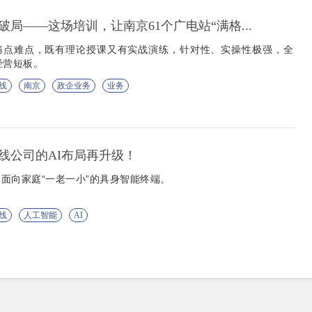
局——这场培训，让南京61个广电站“满格...
痛点难点，既有理论授课又有实战演练，针对性、实操性极强，全
经营短板。
线
南京
政企业务
业务
线公司的AI布局再升级！
面向家庭“一老一小”的具身智能终端。
线
人工智能
AI