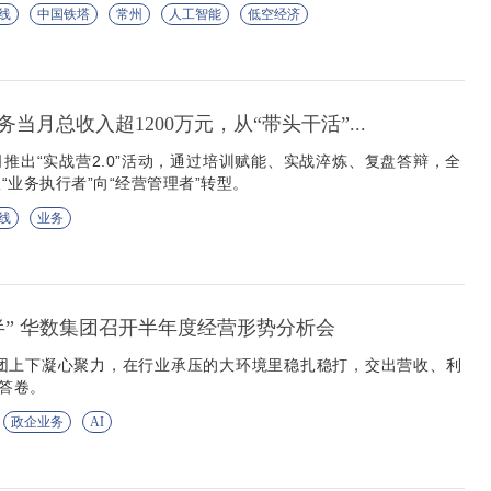
线
中国铁塔
常州
人工智能
低空经济
当月总收入超1200万元，从“带头干活”...
推出“实战营2.0”活动，通过培训赋能、实战淬炼、复盘答辩，全
“业务执行者”向“经营管理者”转型。
线
业务
半” 华数集团召开半年度经营形势分析会
集团上下凝心聚力，在行业承压的大环境里稳扎稳打，交出营收、利
性答卷。
政企业务
AI