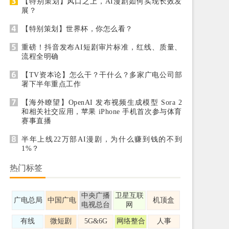
【特别策划】风口之上，AI漫剧如何实现长效发
展？
【特别策划】世界杯，你怎么看？
重磅！抖音发布AI短剧审片标准，红线、质量、
流程全明确
【TV资本论】怎么干？干什么？多家广电公司部
署下半年重点工作
【海外瞭望】OpenAI 发布视频生成模型 Sora 2
和相关社交应用，苹果 iPhone 手机首次参与体育
赛事直播
半年上线22万部AI漫剧，为什么赚到钱的不到
1%？
热门标签
中央广播
卫星互联
广电总局
中国广电
机顶盒
电视总台
网
有线
微短剧
5G&6G
网络整合
人事