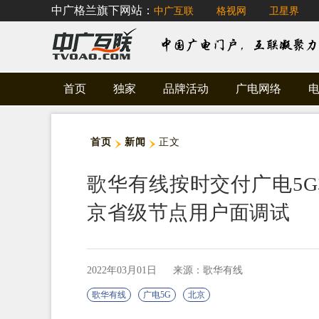
中广格兰旗下网站：
中广互联
格视网
卫星界
首页
独家
品牌活动
广电网络
首页
新闻
正文
歌华有线按时交付广电5
京省级节点用户面调试
2022年03月01日
来源：歌华有线
歌华有线
广电5G
北京