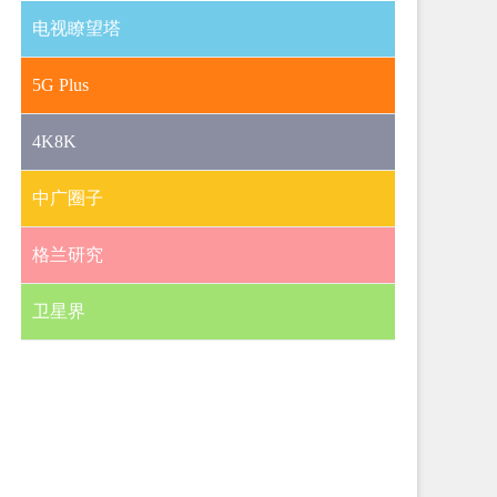
电视瞭望塔
5G Plus
4K8K
中广圈子
格兰研究
卫星界