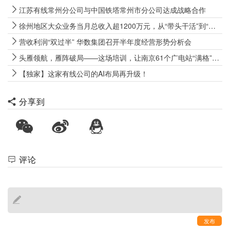
江苏有线常州分公司与中国铁塔常州市分公司达成战略合作
徐州地区大众业务当月总收入超1200万元，从“带头干活”到“带队攻坚” 徐州网格“CEO”实战炼成记
营收利润“双过半” 华数集团召开半年度经营形势分析会
头雁领航，雁阵破局——这场培训，让南京61个广电站“满格”出征
【独家】这家有线公司的AI布局再升级！
分享到
评论
发布