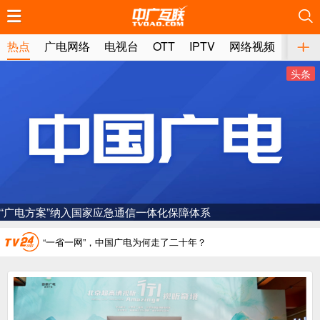
推荐
推荐
推荐
推荐
推荐
推荐
推荐
推荐
推荐
推荐
推荐
推荐
推荐
推荐
推荐
推荐
推荐
推荐
推荐
推荐
热点
广电网络
电视台
OTT
IPTV
网络视频
媒体
头条
广电总局对互联网电视自动续费专项治理
中国广电：编制一体化电视技术标准白皮书
AI赋能微短剧产业“沪8条”发布
一电视频道开播
“广电方案”纳入国家应急通信一体化保障体系
“纵深推进”系统性变革，广电媒体如何发力？
“一省一网”，中国广电为何走了二十年？
广电总局对互联网电视自动续费专项治理
中国广电：编制一体化电视技术标准白皮书