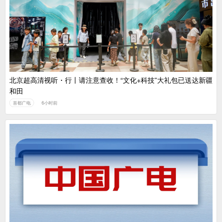
北京超高清视听・行丨请注意查收！“文化+科技”大礼包已送达新疆
和田
首都广电
6小时前