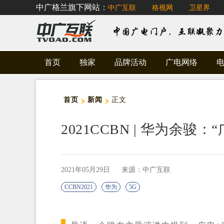
中广格兰旗下网站：
中广互联
格视网
卫星界
首页
独家
品牌活动
广电网络
首页
新闻
正文
2021CCBN | 华为余骏
2021年05月29日
来源：中广互联
CCBN2021
华为
5G