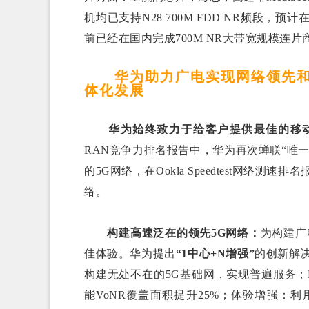
机均已支持N28 700M FDD NR频段，预
前已经在国内完成700M NR大带宽规模连片
华为助力广电实现网络领先和业
体化发展
华为始终致力于给客户提供最佳的移
RAN竞争力排名报告中，华为再次蝉联“唯
的5G网络，在Ookla Speedtest网
络。
构建高速泛在的领先5G
网络
：
为构建广
佳体验。华为提出
“1中心+N增强”
的创新解决
构建无处不在的5G基础网，实现普遍服务；
能VoNR覆盖面积提升25%；体验增强：利