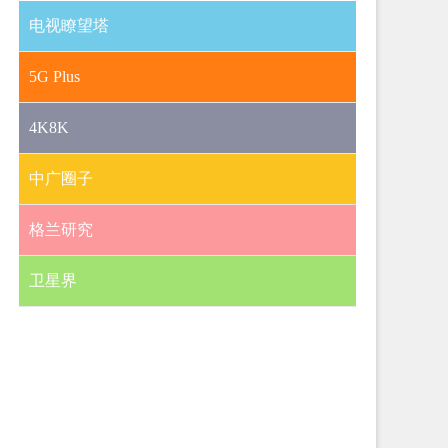
电视瞭望塔
5G Plus
4K8K
中广圈子
格兰研究
卫星界