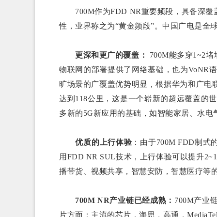
700M作为FDD NR重要频段，具备深
性，业界称之为“黄金频段”。中国广电是全球
更深和更广的覆盖：
700M能多穿1~
物联网的部署提供了网络基础，也为VoNR
旷场景的广覆盖优势明显，根据华为和广电联
达到118公里，这是一个崭新的超远覆盖的
多新的5G新应用的基础，如智能家居、水电
优质的上行体验
：由于700M FDD
用FDD NR SUL技术，上行体验可以提升
播带货、视频共享，智慧安防，智慧医疗等
700M NR产业链
已经成熟：
700M产业
片方面：主流的芯片，海思，高通，MediaTe