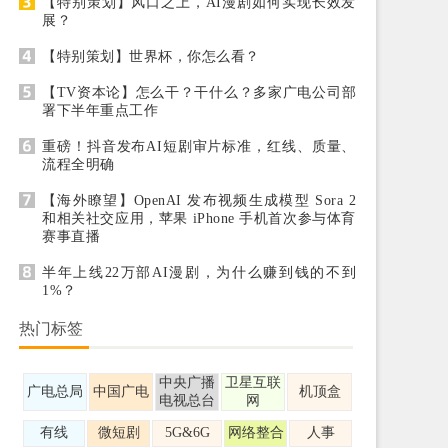
【特别策划】风口之上，AI漫剧如何实现长效发
展？
【特别策划】世界杯，你怎么看？
【TV资本论】怎么干？干什么？多家广电公司部
署下半年重点工作
重磅！抖音发布AI短剧审片标准，红线、质量、
流程全明确
【海外瞭望】OpenAI 发布视频生成模型 Sora 2
和相关社交应用，苹果 iPhone 手机首次参与体育
赛事直播
半年上线22万部AI漫剧，为什么赚到钱的不到
1%？
热门标签
中央广播
卫星互联
广电总局
中国广电
机顶盒
电视总台
网
有线
微短剧
5G&6G
网络整合
人事