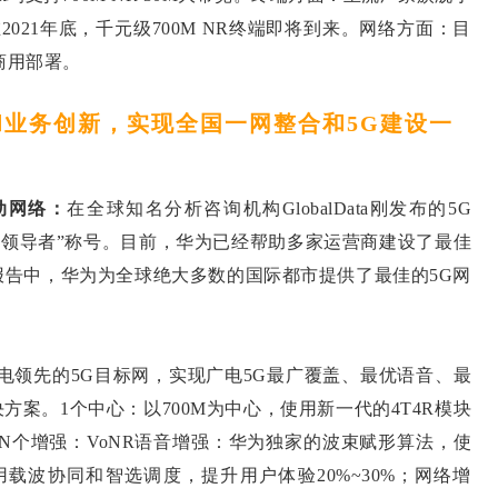
计在2021年底，千元级700M NR终端即将到来。网络方面：目
商用部署。
务创新，实现全国一网整合和5G建设一
动网络：
在全球知名分析咨询机构GlobalData刚发布的5G
一领导者”称号。目前，华为已经帮助多家运营商建设了最佳
络测速排名报告中，华为为全球绝大多数的国际都市提供了最佳的5G网
电领先的5G目标网，实现广电5G最广覆盖、最优语音、最
方案。1个中心：以700M为中心，使用新一代的4T4R模块
N个增强：VoNR语音增强：华为独家的波束赋形算法，使
用载波协同和智选调度，提升用户体验20%~30%；网络增