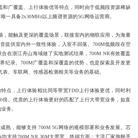
覆盖和广覆盖、上行体验优等特点，同时由于低频段资源稀缺
唯一具备2x30MHz以上频谱资源的5G网络运营商。
2堵墙，能触及更深的覆盖场景，联接室内的物联应用，为海量
语音提供室内外一致性体验，入室不回落。700M低频段在空
合在浙江舟山海域做了实地测试结果，700M NR有效覆盖
世界纪录。700M广覆盖和深覆盖的优势，也是探索及开发更
气表、车联网、传感器检测相关等业务的基础。
制式的特点，上行体验相比同等带宽TDD上行体验更优，同时利
2~10倍。优质的上行体验更好的匹配了上行大带宽业务，如直
的业务。
链成熟，能够支持 700M 5G网络的规模部署和业务发展。芯
k均支持700M NR 30M大带宽。终端方面：主流厂家旗舰手