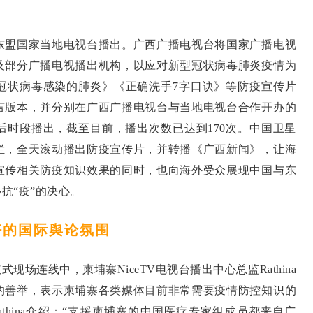
东盟国家当地电视台播出。广西广播电视台将国家广播电视
及部分广播电视播出机构，以应对新型冠状病毒肺炎疫情为
冠状病毒感染的肺炎》《正确洗手7字口诀》等防疫宣传片
言版本，并分别在广西广播电视台与当地电视台合作开办的
后时段播出，截至目前，播出次数已达到170次。中国卫星
栏，全天滚动播出防疫宣传片，并转播《广西新闻》，让海
宣传相关防疫知识效果的同时，也向海外受众展现中国与东
抗“疫”的决心。
好的国际舆论氛围
场连线中，柬埔寨NiceTV电视台播出中心总监Rathina
的善举，表示柬埔寨各类媒体目前非常需要疫情防控知识的
thina介绍：“支援柬埔寨的中国医疗专家组成员都来自广