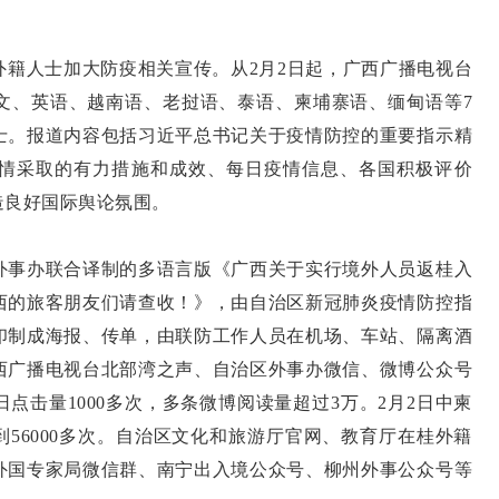
外籍人士加大防疫相关宣传。从2月2日起，广西广播电视台
文、英语、越南语、老挝语、泰语、柬埔寨语、缅甸语等7
士。报道内容包括习近平总书记关于疫情防控的重要指示精
情采取的有力措施和成效、每日疫情信息、各国积极评价
造良好国际舆论氛围。
外事办联合译制的多语言版《广西关于实行境外人员返桂入
西的旅客朋友们请查收！》，由自治区新冠肺炎疫情防控指
印制成海报、传单，由联防工作人员在机场、车站、隔离酒
西广播电视台北部湾之声、自治区外事办微信、微博公众号
点击量1000多次，多条微博阅读量超过3万。2月2日中柬
到56000多次。自治区文化和旅游厅官网、教育厅在桂外籍
外国专家局微信群、南宁出入境公众号、柳州外事公众号等