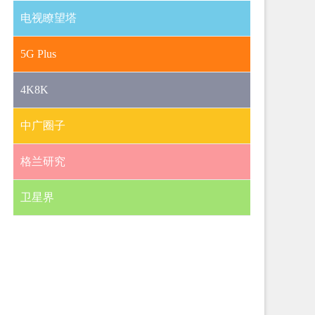
电视瞭望塔
5G Plus
4K8K
中广圈子
格兰研究
卫星界