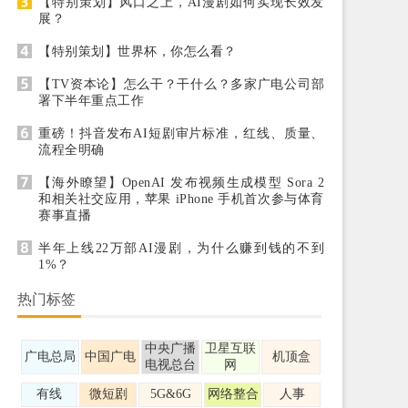
【特别策划】风口之上，AI漫剧如何实现长效发
展？
【特别策划】世界杯，你怎么看？
【TV资本论】怎么干？干什么？多家广电公司部
署下半年重点工作
重磅！抖音发布AI短剧审片标准，红线、质量、
流程全明确
【海外瞭望】OpenAI 发布视频生成模型 Sora 2
和相关社交应用，苹果 iPhone 手机首次参与体育
赛事直播
半年上线22万部AI漫剧，为什么赚到钱的不到
1%？
热门标签
中央广播
卫星互联
广电总局
中国广电
机顶盒
电视总台
网
有线
微短剧
5G&6G
网络整合
人事