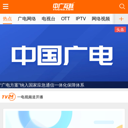
推荐
推荐
推荐
推荐
推荐
推荐
推荐
推荐
推荐
推荐
推荐
推荐
推荐
推荐
推荐
推荐
推荐
推荐
推荐
推荐
热点
广电网络
电视台
OTT
IPTV
网络视频
媒体
头条
广电总局对互联网电视自动续费专项治理
中国广电：编制一体化电视技术标准白皮书
“广电方案”纳入国家应急通信一体化保障体系
AI赋能微短剧产业“沪8条”发布
一电视频道开播
“纵深推进”系统性变革，广电媒体如何发力？
“一省一网”，中国广电为何走了二十年？