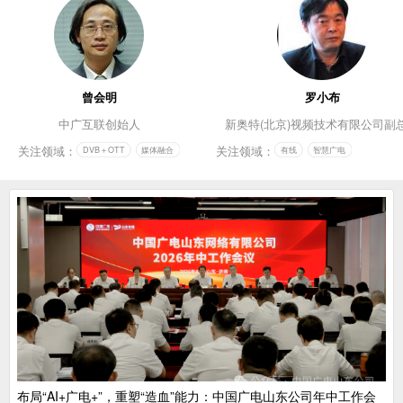
曾会明
罗小布
中广互联创始人
新奥特(北京)视频技术有限公司副
关注领域：
关注领域：
DVB＋OTT
媒体融合
有线
智慧广电
布局“AI+广电+”，重塑“造血”能力：中国广电山东公司年中工作会