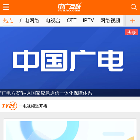
推荐
推荐
推荐
推荐
推荐
推荐
推荐
推荐
推荐
推荐
推荐
推荐
推荐
推荐
推荐
推荐
推荐
推荐
推荐
推荐
热点
广电网络
电视台
OTT
IPTV
网络视频
媒体
头条
广电总局对互联网电视自动续费专项治理
中国广电：编制一体化电视技术标准白皮书
“广电方案”纳入国家应急通信一体化保障体系
AI赋能微短剧产业“沪8条”发布
一电视频道开播
“纵深推进”系统性变革，广电媒体如何发力？
“一省一网”，中国广电为何走了二十年？