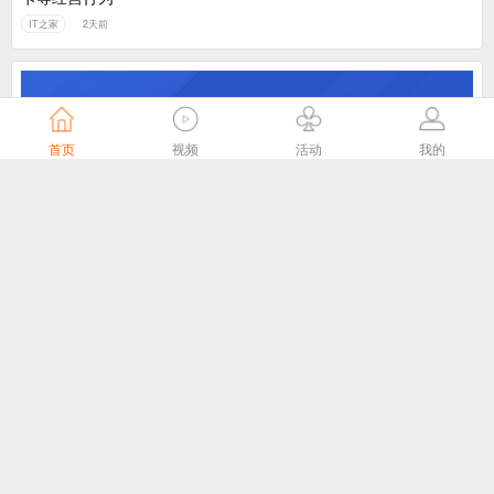
IT之家
2天前
首页
视频
活动
我的
落实“全国一网”统筹部署，中国广电召开2026年半年工作会
中国广电
3天前