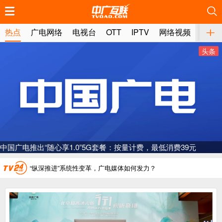
推荐
推荐
推荐
推荐
推荐
推荐
推荐
推荐
推荐
推荐
推荐
推荐
推荐
推荐
推荐
推荐
推荐
推荐
推荐
推荐
热点
广电网络
电视台
OTT
IPTV
网络视频
媒体
头条
广电总局对互联网电视自动续费专项治理
中国广电：编制一体化电视技术标准白皮书
AI赋能微短剧产业“沪8条”发布
“广电方案”纳入国家应急通信一体化保障体系
一电视频道开播
“纵深推进”系统性变革，广电媒体如何发力？
“一省一网”，中国广电为何走了二十年？
广电总局对互联网电视自动续费专项治理