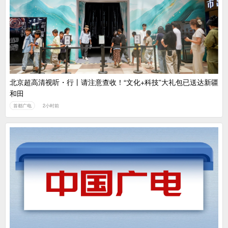
中国广电：编制一体化电视技术标准白皮书
北京超高清视听・行丨请注意查收！“文化+科技”大礼包已送达新疆
和田
首都广电
2小时前