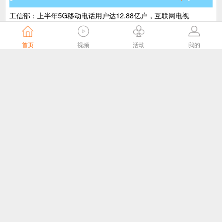
工信部：上半年5G移动电话用户达12.88亿户，互联网电视
（IPTV、OTT）用户数达4.09亿户
工业和信息化部运行监测协调局
3天前
首页
视频
活动
我的
2025年我国县级融媒体中心发展报告
智媒视界杂志
4天前