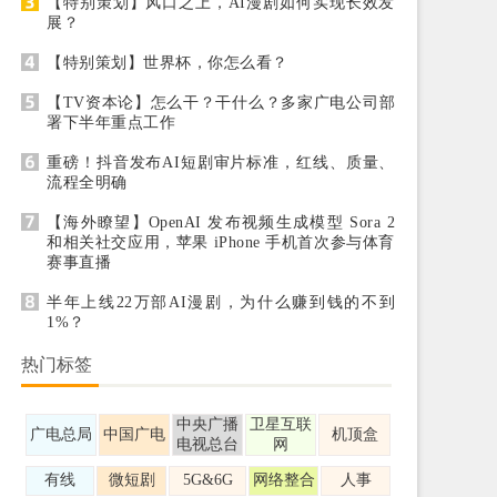
【特别策划】风口之上，AI漫剧如何实现长效发
展？
【特别策划】世界杯，你怎么看？
【TV资本论】怎么干？干什么？多家广电公司部
署下半年重点工作
重磅！抖音发布AI短剧审片标准，红线、质量、
流程全明确
【海外瞭望】OpenAI 发布视频生成模型 Sora 2
和相关社交应用，苹果 iPhone 手机首次参与体育
赛事直播
半年上线22万部AI漫剧，为什么赚到钱的不到
1%？
热门标签
中央广播
卫星互联
广电总局
中国广电
机顶盒
电视总台
网
有线
微短剧
5G&6G
网络整合
人事