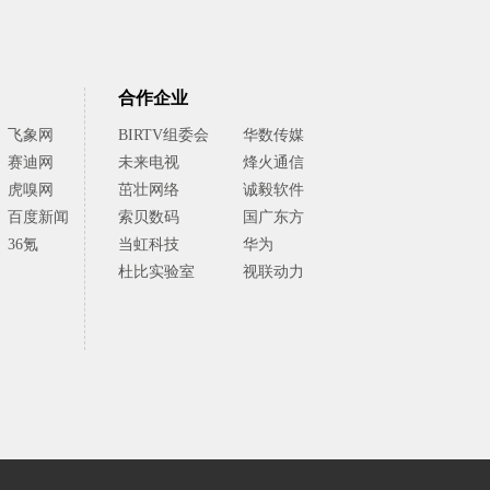
合作企业
飞象网
BIRTV组委会
华数传媒
赛迪网
未来电视
烽火通信
虎嗅网
茁壮网络
诚毅软件
百度新闻
索贝数码
国广东方
36氪
当虹科技
华为
杜比实验室
视联动力