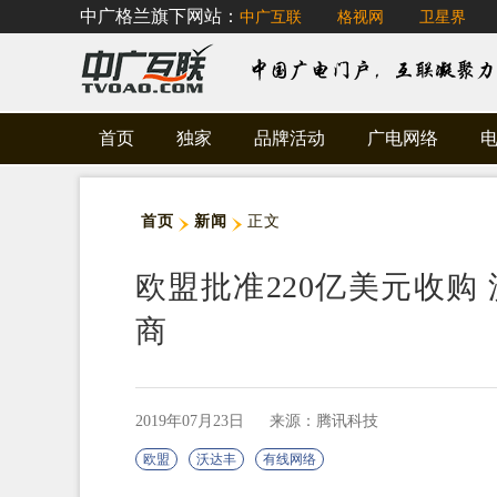
中广格兰旗下网站：
中广互联
格视网
卫星界
首页
独家
品牌活动
广电网络
首页
新闻
正文
欧盟批准220亿美元收购
商
2019年07月23日
来源：腾讯科技
欧盟
沃达丰
有线网络