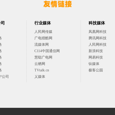
公司
行业媒体
科技媒体
人民网传媒
凤凰网科技
络
广电猎酷网
腾讯网科技
络
流媒体网
人民网科技
络
C114中国通信网
新浪科技
络
慧聪广电网
网易科技
络
云栖网
钛媒体
络
TVtalk.cn
极客公园
宁公司
乂媒体