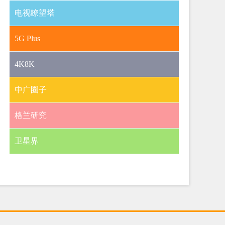
电视瞭望塔
5G Plus
4K8K
中广圈子
格兰研究
卫星界