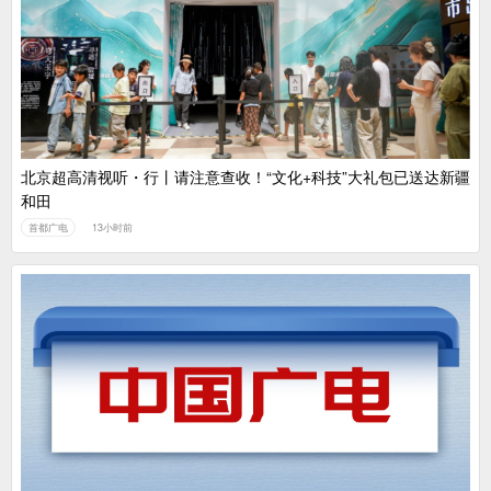
北京超高清视听・行丨请注意查收！“文化+科技”大礼包已送达新疆
和田
首都广电
13小时前