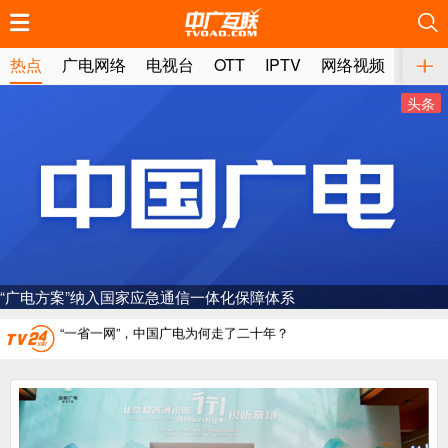
推荐
推荐
推荐
推荐
推荐
推荐
推荐
推荐
推荐
推荐
推荐
推荐
推荐
推荐
推荐
推荐
推荐
推荐
推荐
推荐
热点
广电网络
电视台
OTT
IPTV
网络视频
媒体
广电总局对互联网电视自动续费专项治理
头条
中国广电：编制一体化电视技术标准白皮书
AI赋能微短剧产业“沪8条”发布
一电视频道开播
“纵深推进”系统性变革，广电媒体如何发力？
共建5G通信基站体系，密云区与中国广电、中食控股、
署战略合作协议
“一省一网”，中国广电为何走了二十年？
广电总局对互联网电视自动续费专项治理
中国广电：编制一体化电视技术标准白皮书