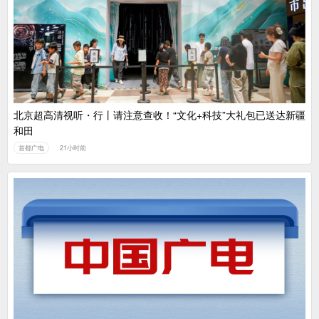
中国广电：编制一体化电视技术标准白皮书
北京超高清视听・行丨请注意查收！“文化+科技”大礼包已送达新疆
和田
首都广电
21小时前