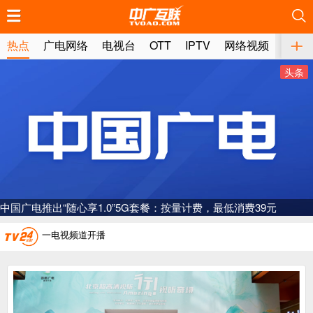
推荐
推荐
推荐
推荐
推荐
推荐
推荐
推荐
推荐
推荐
推荐
推荐
推荐
推荐
推荐
推荐
推荐
推荐
推荐
推荐
热点
广电网络
电视台
OTT
IPTV
网络视频
媒体
头条
广电总局对互联网电视自动续费专项治理
中国广电：编制一体化电视技术标准白皮书
AI赋能微短剧产业“沪8条”发布
中国广电推出“随心享1.0”5G套餐：按量计费，最低消费39元
一电视频道开播
“纵深推进”系统性变革，广电媒体如何发力？
“一省一网”，中国广电为何走了二十年？
广电总局对互联网电视自动续费专项治理