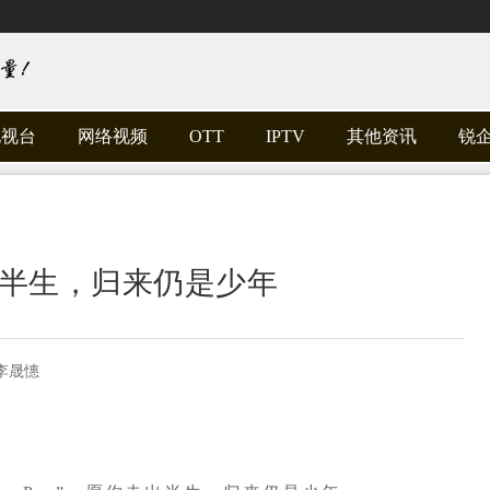
电视台
网络视频
OTT
IPTV
其他资讯
锐
出半生，归来仍是少年
李晟憓