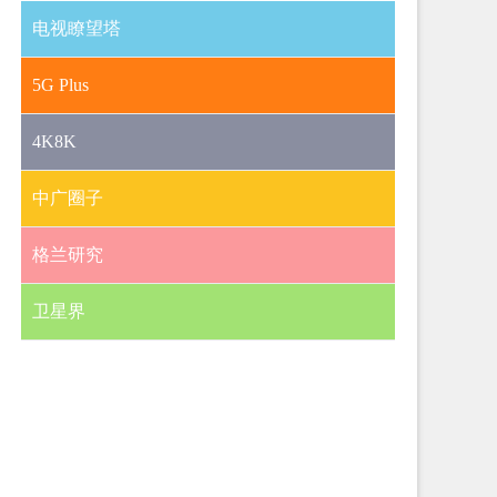
电视瞭望塔
5G Plus
4K8K
中广圈子
格兰研究
卫星界