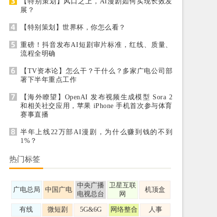
【特别策划】风口之上，AI漫剧如何实现长效发
展？
【特别策划】世界杯，你怎么看？
重磅！抖音发布AI短剧审片标准，红线、质量、
流程全明确
【TV资本论】怎么干？干什么？多家广电公司部
署下半年重点工作
【海外瞭望】OpenAI 发布视频生成模型 Sora 2
和相关社交应用，苹果 iPhone 手机首次参与体育
赛事直播
半年上线22万部AI漫剧，为什么赚到钱的不到
1%？
热门标签
中央广播
卫星互联
广电总局
中国广电
机顶盒
电视总台
网
有线
微短剧
5G&6G
网络整合
人事