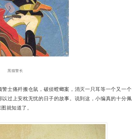
黑猫警长
警士痛歼搬仓鼠，破侦螳螂案，消灭一只耳等一个又一个
得以过上安枕无忧的日子的故事。说到这，小编真的十分佩
张图就知道了。