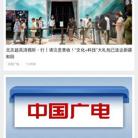
北京超高清视听・行丨请注意查收！“文化+科技”大礼包已送达新疆
和田
首都广电
1小时前