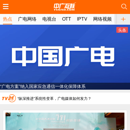
推荐
推荐
推荐
推荐
推荐
推荐
推荐
推荐
推荐
推荐
推荐
推荐
推荐
推荐
推荐
推荐
推荐
推荐
推荐
推荐
热点
广电网络
电视台
OTT
IPTV
网络视频
媒体
头条
广电总局对互联网电视自动续费专项治理
中国广电：编制一体化电视技术标准白皮书
AI赋能微短剧产业“沪8条”发布
一电视频道开播
“广电方案”纳入国家应急通信一体化保障体系
“纵深推进”系统性变革，广电媒体如何发力？
“一省一网”，中国广电为何走了二十年？
广电总局对互联网电视自动续费专项治理
中国广电：编制一体化电视技术标准白皮书