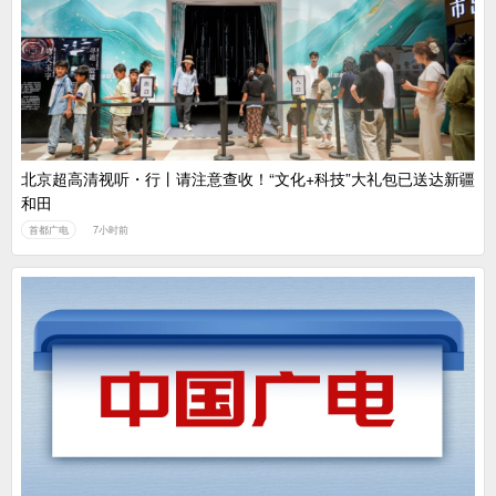
北京超高清视听・行丨请注意查收！“文化+科技”大礼包已送达新疆
和田
首都广电
7小时前