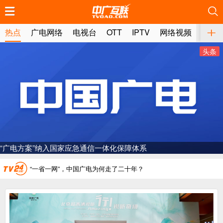
推荐
推荐
推荐
推荐
推荐
推荐
推荐
推荐
推荐
推荐
推荐
推荐
推荐
推荐
推荐
推荐
推荐
推荐
推荐
推荐
热点
广电网络
电视台
OTT
IPTV
网络视频
媒体
广电总局对互联网电视自动续费专项治理
头条
中国广电：编制一体化电视技术标准白皮书
AI赋能微短剧产业“沪8条”发布
一电视频道开播
“纵深推进”系统性变革，广电媒体如何发力？
“广电方案”纳入国家应急通信一体化保障体系
“一省一网”，中国广电为何走了二十年？
广电总局对互联网电视自动续费专项治理
中国广电：编制一体化电视技术标准白皮书