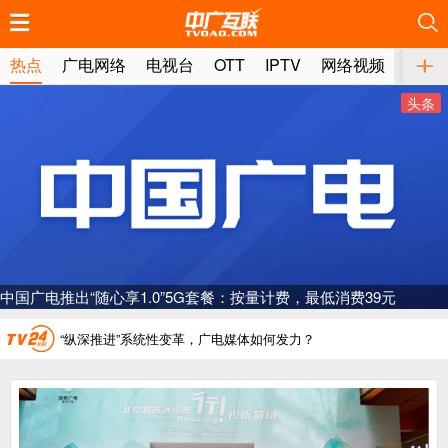
推荐
推荐
推荐
推荐
推荐
推荐
推荐
推荐
推荐
推荐
推荐
推荐
推荐
推荐
推荐
推荐
推荐
推荐
推荐
推荐
热点
广电网络
电视台
OTT
IPTV
网络视频
媒体
头条
广电总局对互联网电视自动续费专项治理
中国广电：编制一体化电视技术标准白皮书
AI赋能微短剧产业“沪8条”发布
“广电方案”纳入国家应急通信一体化保障体系
一电视频道开播
“纵深推进”系统性变革，广电媒体如何发力？
“一省一网”，中国广电为何走了二十年？
广电总局对互联网电视自动续费专项治理