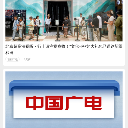
中国广电：编制一体化电视技术标准白皮书
北京超高清视听・行丨请注意查收！“文化+科技”大礼包已送达新疆
和田
首都广电
1天前