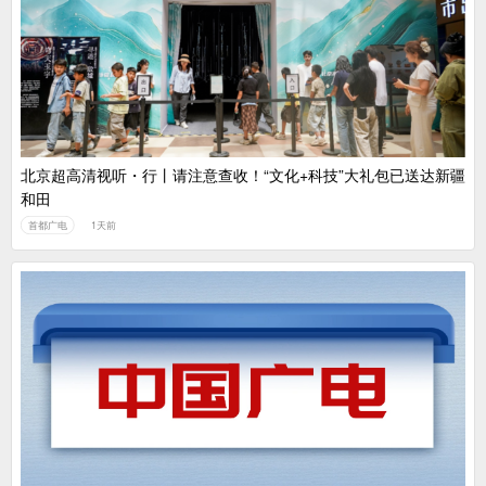
中国广电：编制一体化电视技术标准白皮书
北京超高清视听・行丨请注意查收！“文化+科技”大礼包已送达新疆
和田
首都广电
1天前