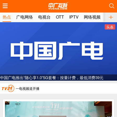
推荐
推荐
推荐
推荐
推荐
推荐
推荐
推荐
推荐
推荐
推荐
推荐
推荐
推荐
推荐
推荐
推荐
推荐
推荐
推荐
热点
广电网络
电视台
OTT
IPTV
网络视频
媒体
头条
广电总局对互联网电视自动续费专项治理
中国广电：编制一体化电视技术标准白皮书
AI赋能微短剧产业“沪8条”发布
中国广电推出“随心享1.0”5G套餐：按量计费，最低消费39元
一电视频道开播
“纵深推进”系统性变革，广电媒体如何发力？
“一省一网”，中国广电为何走了二十年？
广电总局对互联网电视自动续费专项治理