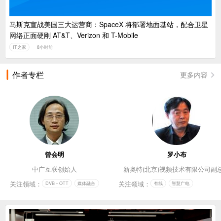
马斯克宣战美国三大运营商：SpaceX 将部署地面基站，配合卫星
网络正面硬刚 AT&T、Verizon 和 T-Mobile
IT之家
8小时前
作者专栏
更多内容
曾会明
罗小布
中广互联创始人
新奥特(北京)视频技术有限公司副
关注领域：
关注领域：
DVB＋OTT
媒体融合
有线
智慧广电