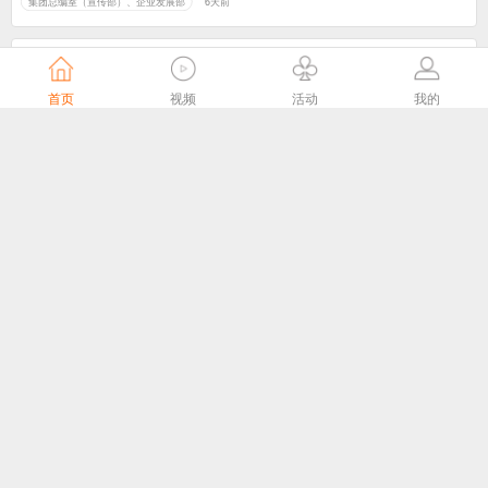
集团总编室（宣传部）、企业发展部
6天前
首页
视频
活动
我的
头雁领航，雁阵破局——这场培训，让南京61个广电站“满格”出征
江苏有线官微
6天前