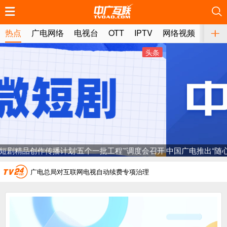
推荐
推荐
推荐
推荐
推荐
推荐
推荐
推荐
推荐
推荐
推荐
推荐
推荐
推荐
推荐
推荐
推荐
推荐
推荐
推荐
热点
广电网络
电视台
OTT
IPTV
网络视频
媒体
头条
中国广电推出“随心享1.0”5G套餐：按量计费，最低消费39元
广电总局对互联网电视自动续费专项治理
中国广电：编制一体化电视技术标准白皮书
AI赋能微短剧产业“沪8条”发布
一电视频道开播