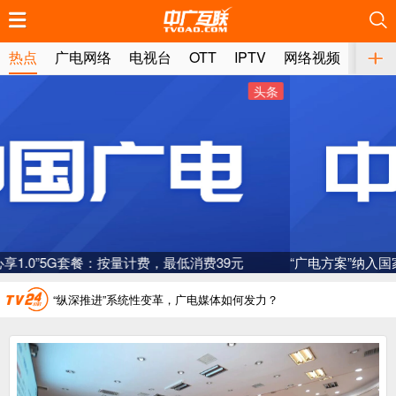
推荐
推荐
推荐
推荐
推荐
推荐
推荐
推荐
推荐
推荐
推荐
推荐
推荐
推荐
推荐
推荐
推荐
推荐
推荐
推荐
热点
广电网络
电视台
OTT
IPTV
网络视频
媒体
头条
广电总局对互联网电视自动续费专项治理
中国广电：编制一体化电视技术标准白皮书
AI赋能微短剧产业“沪8条”发布
一电视频道开播
“广电方案”纳入国家应急通信一体化保障体系
“纵深推进”系统性变革，广电媒体如何发力？
“一省一网”，中国广电为何走了二十年？
广电总局对互联网电视自动续费专项治理
中国广电：编制一体化电视技术标准白皮书