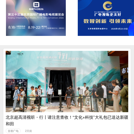
北京超高清视听・行丨请注意查收！“文化+科技”大礼包已送达新疆
和田
首都广电
2天前