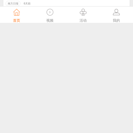
南方日报
6天前
首页
视频
活动
我的
陕西广电网络公司与省退役军人事务厅签署通信服务合作协议
陕西广电网络官网
6天前