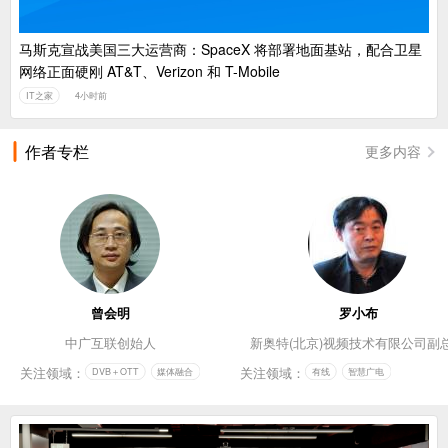
马斯克宣战美国三大运营商：SpaceX 将部署地面基站，配合卫星
网络正面硬刚 AT&T、Verizon 和 T-Mobile
IT之家
4小时前
作者专栏
更多内容
曾会明
罗小布
中广互联创始人
新奥特(北京)视频技术有限公司副
关注领域：
关注领域：
DVB＋OTT
媒体融合
有线
智慧广电