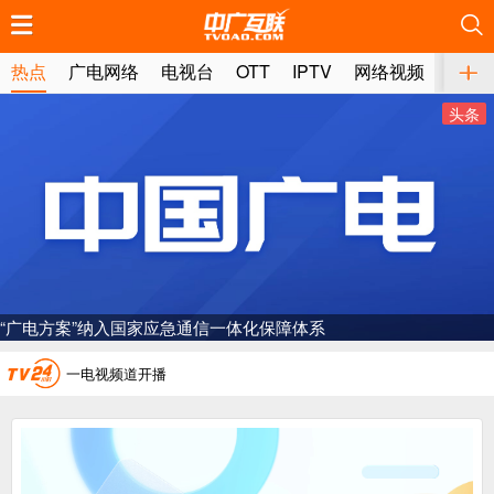
推荐
推荐
推荐
推荐
推荐
推荐
推荐
推荐
推荐
推荐
推荐
推荐
推荐
推荐
推荐
推荐
推荐
推荐
推荐
推荐
热点
广电网络
电视台
OTT
IPTV
网络视频
媒体
头条
广电总局对互联网电视自动续费专项治理
中国广电：编制一体化电视技术标准白皮书
“广电方案”纳入国家应急通信一体化保障体系
AI赋能微短剧产业“沪8条”发布
一电视频道开播
“纵深推进”系统性变革，广电媒体如何发力？
“一省一网”，中国广电为何走了二十年？