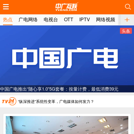
推荐
推荐
推荐
推荐
推荐
推荐
推荐
推荐
推荐
推荐
推荐
推荐
推荐
推荐
推荐
推荐
推荐
推荐
推荐
推荐
热点
广电网络
电视台
OTT
IPTV
网络视频
媒体
头条
广电总局对互联网电视自动续费专项治理
中国广电：编制一体化电视技术标准白皮书
AI赋能微短剧产业“沪8条”发布
“广电方案”纳入国家应急通信一体化保障体系
一电视频道开播
“纵深推进”系统性变革，广电媒体如何发力？
“一省一网”，中国广电为何走了二十年？
广电总局对互联网电视自动续费专项治理