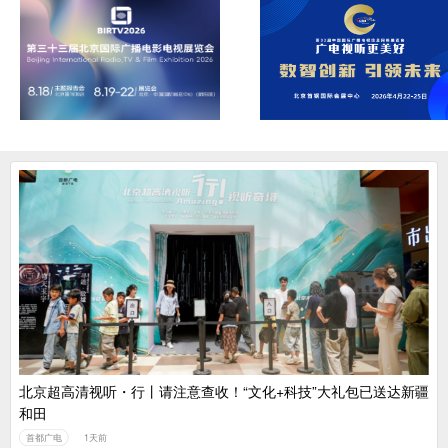
北京超高清视听・行丨请注意查收！“文化+科技”大礼包已送达新疆
和田
首都广电
1天前