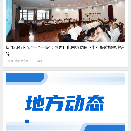
中国广电：编制一体化电视技术标准白皮书
从“1234+N”到“一企一策”：陕西广电网络吹响下半年提质增效冲锋
号
陕西广电网络官网
1天前