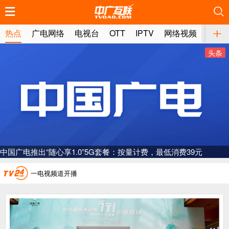
推荐
推荐
推荐
推荐
推荐
推荐
推荐
推荐
推荐
推荐
推荐
推荐
推荐
推荐
推荐
推荐
推荐
推荐
推荐
推荐
热点
广电网络
电视台
OTT
IPTV
网络视频
媒体
头条
广电总局对互联网电视自动续费专项治理
中国广电：编制一体化电视技术标准白皮书
中国广电推出“随心享1.0”5G套餐：按量计费，最低消费39元
AI赋能微短剧产业“沪8条”发布
一电视频道开播
“纵深推进”系统性变革，广电媒体如何发力？
“一省一网”，中国广电为何走了二十年？