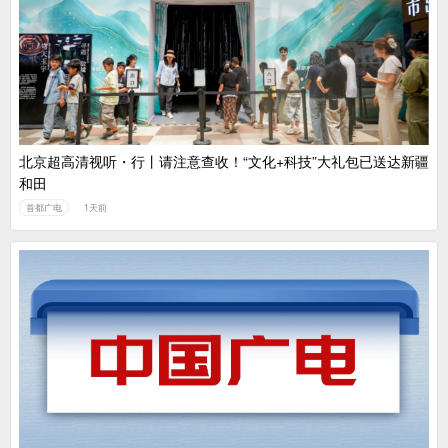
广电总局对互联网电视自动续费专项治理
中国广电：编制一体化电视技术标准白皮书
北京超高清视听・行丨请注意查收！“文化+科技”大礼包已送达新疆
和田
首都广电
1天前