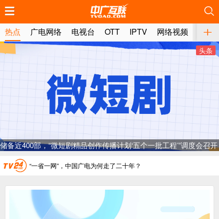
推荐
推荐
推荐
推荐
推荐
推荐
推荐
推荐
推荐
推荐
推荐
推荐
推荐
推荐
推荐
推荐
推荐
推荐
推荐
推荐
热点
广电网络
电视台
OTT
IPTV
网络视频
媒体
广电总局对互联网电视自动续费专项治理
头条
中国广电：编制一体化电视技术标准白皮书
AI赋能微短剧产业“沪8条”发布
一电视频道开播
“纵深推进”系统性变革，广电媒体如何发力？
储备近400部，“微短剧精品创作传播计划‘五个一批工程’”调度会召开
“一省一网”，中国广电为何走了二十年？
广电总局对互联网电视自动续费专项治理
中国广电：编制一体化电视技术标准白皮书