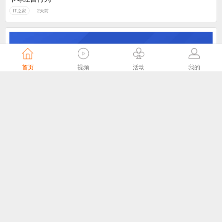
IT之家
2天前
首页
视频
活动
我的
落实“全国一网”统筹部署，中国广电召开2026年半年工作会
中国广电
3天前