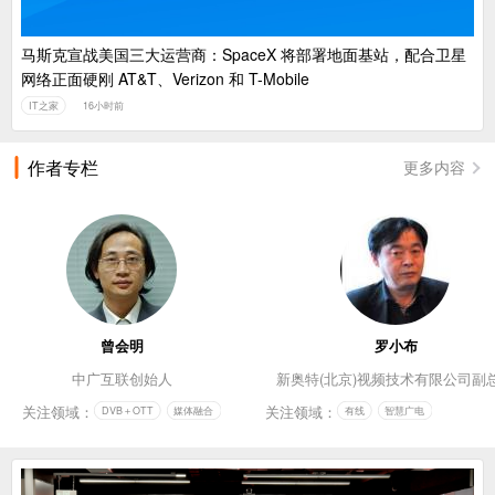
马斯克宣战美国三大运营商：SpaceX 将部署地面基站，配合卫星
网络正面硬刚 AT&T、Verizon 和 T-Mobile
IT之家
16小时前
作者专栏
更多内容
曾会明
罗小布
中广互联创始人
新奥特(北京)视频技术有限公司副
关注领域：
关注领域：
DVB＋OTT
媒体融合
有线
智慧广电