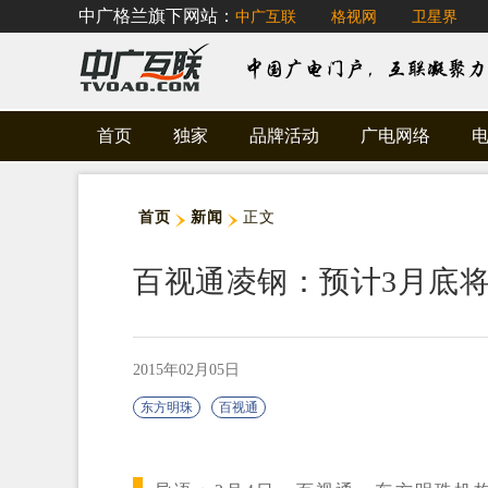
中广格兰旗下网站：
中广互联
格视网
卫星界
首页
独家
品牌活动
广电网络
首页
新闻
正文
百视通凌钢：预计3月底
2015年02月05日
东方明珠
百视通