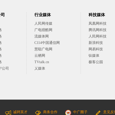
公司
行业媒体
科技媒体
人民网传媒
凤凰网科技
络
广电猎酷网
腾讯网科技
络
流媒体网
人民网科技
络
C114中国通信网
新浪科技
络
慧聪广电网
网易科技
络
云栖网
钛媒体
络
TVtalk.cn
极客公园
宁公司
乂媒体
诚聘英才
商务合作
中广圈子
意见反