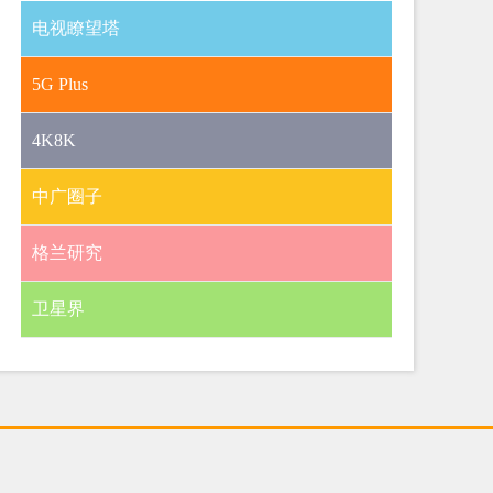
电视瞭望塔
5G Plus
4K8K
中广圈子
格兰研究
卫星界