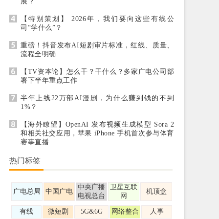
展？
【特别策划】 2026年，我们要向这些有线公
司“学什么”？
重磅！抖音发布AI短剧审片标准，红线、质量、
流程全明确
【TV资本论】怎么干？干什么？多家广电公司部
署下半年重点工作
半年上线22万部AI漫剧，为什么赚到钱的不到
1%？
【海外瞭望】OpenAI 发布视频生成模型 Sora 2
和相关社交应用，苹果 iPhone 手机首次参与体育
赛事直播
热门标签
中央广播
卫星互联
广电总局
中国广电
机顶盒
电视总台
网
有线
微短剧
5G&6G
网络整合
人事