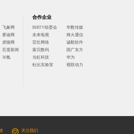
合作企业
飞象网
BIRTV组委会
华数传媒
赛迪网
未来电视
烽火通信
虎嗅网
茁壮网络
诚毅软件
百度新闻
索贝数码
国广东方
36氪
当虹科技
华为
杜比实验室
视联动力
馈
关注我们