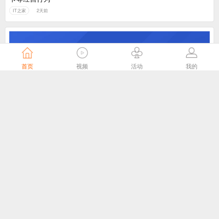
IT之家
2天前
首页
视频
活动
我的
落实“全国一网”统筹部署，中国广电召开2026年半年工作会
中国广电
3天前