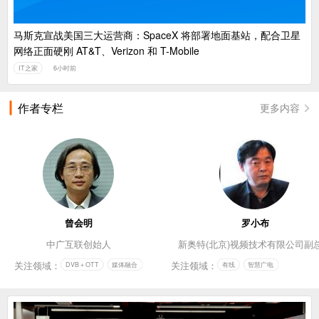
马斯克宣战美国三大运营商：SpaceX 将部署地面基站，配合卫星
网络正面硬刚 AT&T、Verizon 和 T-Mobile
IT之家
6小时前
作者专栏
更多内容
曾会明
罗小布
中广互联创始人
新奥特(北京)视频技术有限公司副
关注领域：
关注领域：
DVB＋OTT
媒体融合
有线
智慧广电