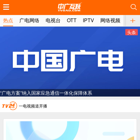
推荐
推荐
推荐
推荐
推荐
推荐
推荐
推荐
推荐
推荐
推荐
推荐
推荐
推荐
推荐
推荐
推荐
推荐
推荐
推荐
热点
广电网络
电视台
OTT
IPTV
网络视频
媒体
头条
广电总局对互联网电视自动续费专项治理
中国广电：编制一体化电视技术标准白皮书
“广电方案”纳入国家应急通信一体化保障体系
AI赋能微短剧产业“沪8条”发布
一电视频道开播
“纵深推进”系统性变革，广电媒体如何发力？
“一省一网”，中国广电为何走了二十年？