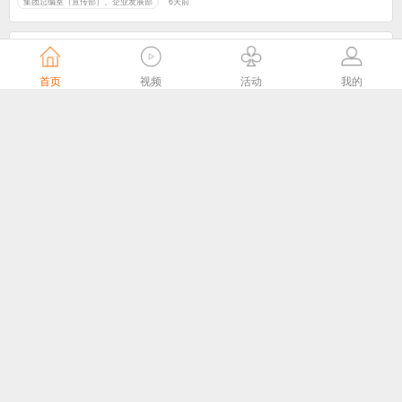
集团总编室（宣传部）、企业发展部
6天前
首页
视频
活动
我的
头雁领航，雁阵破局——这场培训，让南京61个广电站“满格”出征
江苏有线官微
6天前