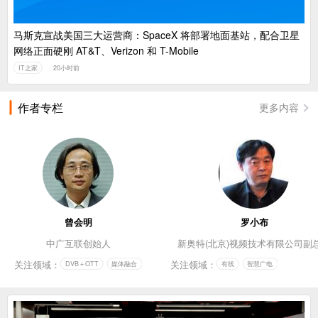
马斯克宣战美国三大运营商：SpaceX 将部署地面基站，配合卫星
网络正面硬刚 AT&T、Verizon 和 T-Mobile
IT之家
20小时前
作者专栏
更多内容
曾会明
罗小布
中广互联创始人
新奥特(北京)视频技术有限公司副
关注领域：
关注领域：
DVB＋OTT
媒体融合
有线
智慧广电