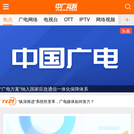
推荐
推荐
推荐
推荐
推荐
推荐
推荐
推荐
推荐
推荐
推荐
推荐
推荐
推荐
推荐
推荐
推荐
推荐
推荐
推荐
热点
广电网络
电视台
OTT
IPTV
网络视频
媒体
头条
广电总局对互联网电视自动续费专项治理
中国广电：编制一体化电视技术标准白皮书
AI赋能微短剧产业“沪8条”发布
储备近400部，“微短剧精品创作传播计划‘五个一批工程’”调度会召
一电视频道开播
“纵深推进”系统性变革，广电媒体如何发力？
“一省一网”，中国广电为何走了二十年？
广电总局对互联网电视自动续费专项治理