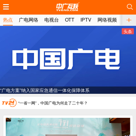
推荐
推荐
推荐
推荐
推荐
推荐
推荐
推荐
推荐
推荐
推荐
推荐
推荐
推荐
推荐
推荐
推荐
推荐
推荐
推荐
热点
广电网络
电视台
OTT
IPTV
网络视频
媒体
头条
广电总局对互联网电视自动续费专项治理
中国广电：编制一体化电视技术标准白皮书
AI赋能微短剧产业“沪8条”发布
一电视频道开播
“广电方案”纳入国家应急通信一体化保障体系
“纵深推进”系统性变革，广电媒体如何发力？
“一省一网”，中国广电为何走了二十年？
广电总局对互联网电视自动续费专项治理
中国广电：编制一体化电视技术标准白皮书