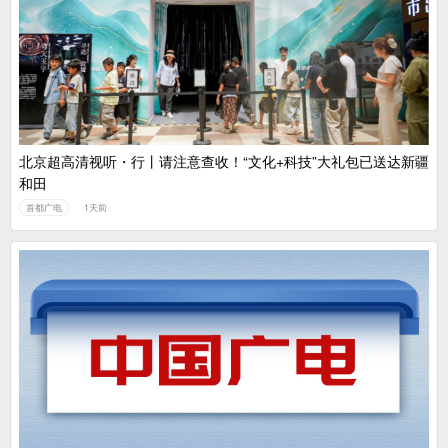
北京超高清视听・行丨请注意查收！“文化+科技”大礼包已送达新疆
和田
首都广电
1天前