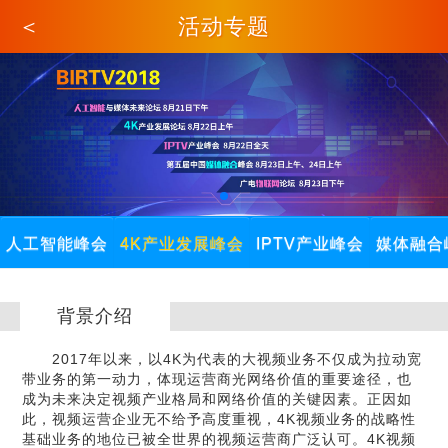
＜
活动专题
人工智能峰会
4K产业发展峰会
IPTV产业峰会
媒体融合
背景介绍
2017年以来，以4K为代表的大视频业务不仅成为拉动宽
带业务的第一动力，体现运营商光网络价值的重要途径，也
成为未来决定视频产业格局和网络价值的关键因素。正因如
此，视频运营企业无不给予高度重视，4K视频业务的战略性
基础业务的地位已被全世界的视频运营商广泛认可。4K视频