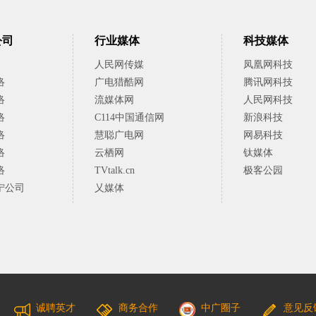
公司
行业媒体
科技媒体
人民网传媒
凤凰网科技
络
广电猎酷网
腾讯网科技
络
流媒体网
人民网科技
络
C114中国通信网
新浪科技
络
慧聪广电网
网易科技
络
云栖网
钛媒体
络
TVtalk.cn
极客公园
宁公司
乂媒体
诚聘英才
商务合作
中广圈子
意见反