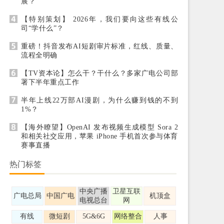
展？
【特别策划】 2026年，我们要向这些有线公
司“学什么”？
重磅！抖音发布AI短剧审片标准，红线、质量、
流程全明确
【TV资本论】怎么干？干什么？多家广电公司部
署下半年重点工作
半年上线22万部AI漫剧，为什么赚到钱的不到
1%？
【海外瞭望】OpenAI 发布视频生成模型 Sora 2
和相关社交应用，苹果 iPhone 手机首次参与体育
赛事直播
热门标签
中央广播
卫星互联
广电总局
中国广电
机顶盒
电视总台
网
有线
微短剧
5G&6G
网络整合
人事