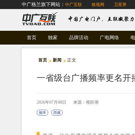
中广格兰旗下网站：
中广互联
格视网
卫星界
首页
独家
品牌活动
广电网络
首页
新闻
正文
一省级台广播频率更名开
2026年07月08日
来源：视听潮
频率
西藏