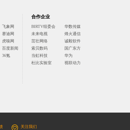
合作企业
飞象网
BIRTV组委会
华数传媒
赛迪网
未来电视
烽火通信
虎嗅网
茁壮网络
诚毅软件
百度新闻
索贝数码
国广东方
36氪
当虹科技
华为
杜比实验室
视联动力
馈
关注我们