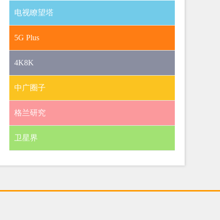
电视瞭望塔
5G Plus
4K8K
中广圈子
格兰研究
卫星界