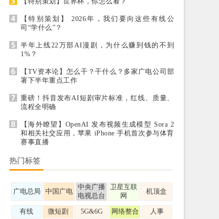
【特别策划】世界杯，你怎么看？
【特别策划】 2026年，我们要向这些有线公
司“学什么”？
半年上线22万部AI漫剧，为什么赚到钱的不到
1%？
【TV资本论】怎么干？干什么？多家广电公司部
署下半年重点工作
重磅！抖音发布AI短剧审片标准，红线、质量、
流程全明确
【海外瞭望】OpenAI 发布视频生成模型 Sora 2
和相关社交应用，苹果 iPhone 手机首次参与体育
赛事直播
热门标签
中央广播
卫星互联
广电总局
中国广电
机顶盒
电视总台
网
有线
微短剧
5G&6G
网络整合
人事