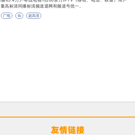
新疆63.4万户有线电视与200余万IPTV（移动、电信、联通）用户
全量高标清同播标清频道退网和频道号统一。
广电
4k
超高清