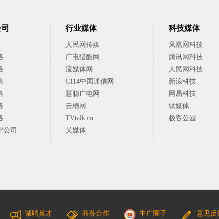
公司
行业媒体
科技媒体
人民网传媒
凤凰网科技
络
广电猎酷网
腾讯网科技
络
流媒体网
人民网科技
络
C114中国通信网
新浪科技
络
慧聪广电网
网易科技
络
云栖网
钛媒体
络
TVtalk.cn
极客公园
宁公司
乂媒体
诚聘英才
商务合作
中广圈子
意见反