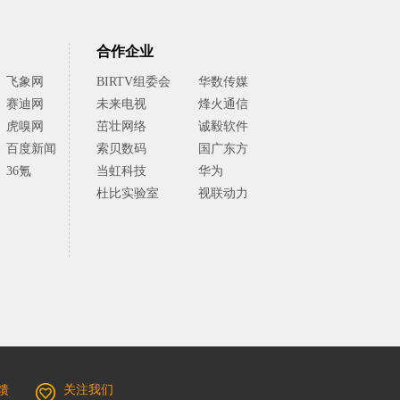
合作企业
飞象网
BIRTV组委会
华数传媒
赛迪网
未来电视
烽火通信
虎嗅网
茁壮网络
诚毅软件
百度新闻
索贝数码
国广东方
36氪
当虹科技
华为
杜比实验室
视联动力
馈
关注我们