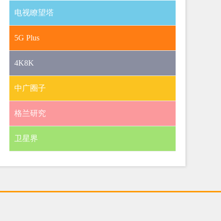
电视瞭望塔
5G Plus
4K8K
中广圈子
格兰研究
卫星界