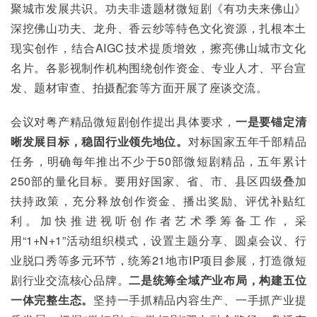
聚城市发展共识。功夫非遗题材微短剧《有功夫来佛山》
深挖佛山功夫、龙舟、香云纱等特色文化资源，扎根本土
现实创作，结合AIGC技术提质增效，擦亮佛山城市文化
名片。各影视制作机构围绕创作资金、专业人才、平台宣
发、题材审查、拍摄配套等方面开展了座谈交流。
会议对粤产精品微短剧创作提出具体要求，
一是要锚定清
晰发展目标，稳固行业领先地位。
对标国家五年千部精品
任务，明确每年推出不少于50部微短剧精品，五年累计
250部的量化目标。要用好国家、省、市、县区四级叠加
扶持政策，充分释放创作资金、播出奖励、评优补贴红
利。加快推进视听创作者艺术季筹备工作，采
用“1+N+1”活动组织模式，设置主题分享、圆桌会议、行
业脱口秀等多元环节，统筹21地市IP项目参展，打造微短
剧行业交流核心品牌。
二是统筹全域产业布局，构建五位
一体完整生态。
坚持一手抓精品内容生产、一手抓产业提