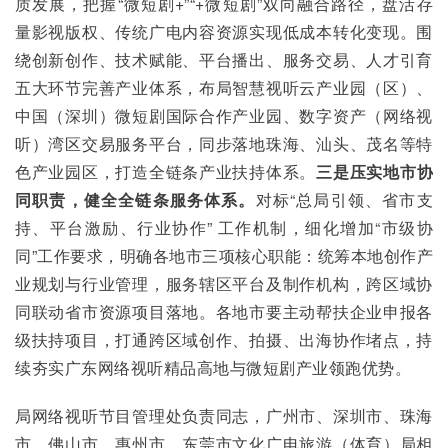
质发展，把握“微短剧+”“+微短剧”双向融合路径，盘活存
量影视版权、传统广电内容资源实现低成本转化变现。围
绕创新创作、技术赋能、平台播出、服务交易、人才引育
五大环节完善产业体系，布局智慧视听云产业园（区）、
中国（深圳）微短剧国际合作产业园、数字资产（网络视
听）湾区交易服务平台，同步落地珠海、汕头、茂名等特
色产业园区，打造全链条产业扶持体系。
三是压实地市协
同职责，健全全链条服务体系。
对标“总局引领、省市支
持、平台激励、行业协作” 工作机制，细化增加“市级协
同”工作要求，明确各地市三项核心职能：统筹本地创作产
业规划与行业管理，服务辖区平台及制作机构，跨区域协
同联动省市资源项目落地。各地市要主动帮扶企业申报各
级扶持项目，打通跨区域创作、拍摄、出海协作堵点，持
续夯实广东网络视听精品高地与微短剧产业领跑优势。
局网络视听节目管理处负责同志，广州市、深圳市、珠海
市、佛山市、惠州市、东莞市文化广电旅游（体育）局相