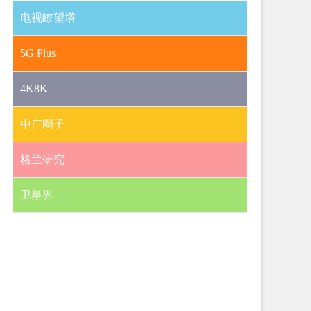
电视瞭望塔
5G Plus
4K8K
中广圈子
格兰研究
卫星界