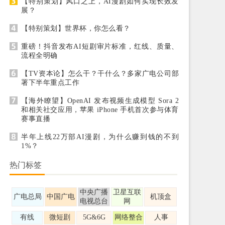
【特别策划】风口之上，AI漫剧如何实现长效发
展？
【特别策划】世界杯，你怎么看？
重磅！抖音发布AI短剧审片标准，红线、质量、
流程全明确
【TV资本论】怎么干？干什么？多家广电公司部
署下半年重点工作
【海外瞭望】OpenAI 发布视频生成模型 Sora 2
和相关社交应用，苹果 iPhone 手机首次参与体育
赛事直播
半年上线22万部AI漫剧，为什么赚到钱的不到
1%？
热门标签
中央广播
卫星互联
广电总局
中国广电
机顶盒
电视总台
网
有线
微短剧
5G&6G
网络整合
人事