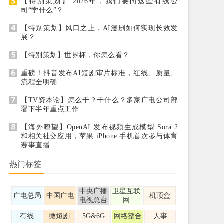
【特别策划】 2026年，我们要向这些有线公
司“学什么”？
【特别策划】风口之上，AI漫剧如何实现长效发
展？
【特别策划】世界杯，你怎么看？
重磅！抖音发布AI短剧审片标准，红线、质量、
流程全明确
【TV资本论】怎么干？干什么？多家广电公司部
署下半年重点工作
【海外瞭望】OpenAI 发布视频生成模型 Sora 2
和相关社交应用，苹果 iPhone 手机首次参与体育
赛事直播
热门标签
中央广播
卫星互联
广电总局
中国广电
机顶盒
电视总台
网
有线
微短剧
5G&6G
网络整合
人事