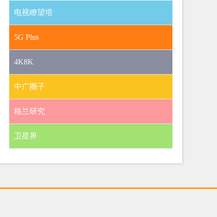
电视瞭望塔
5G Plus
4K8K
中广圈子
格兰研究
卫星界