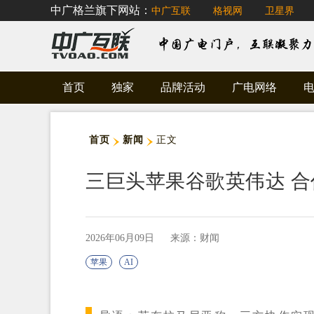
中广格兰旗下网站：
中广互联
格视网
卫星界
首页
独家
品牌活动
广电网络
首页
新闻
正文
三巨头苹果谷歌英伟达 合
2026年06月09日
来源：财闻
苹果
AI