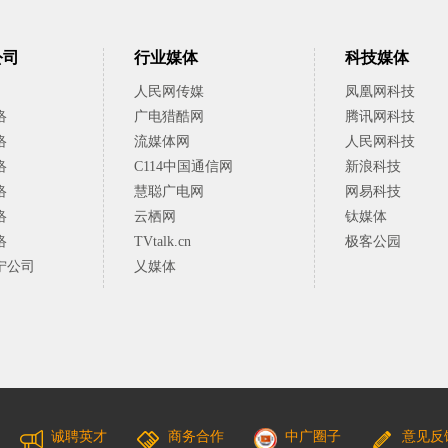
公司
行业媒体
科技媒体
人民网传媒
凤凰网科技
络
广电猎酷网
腾讯网科技
络
流媒体网
人民网科技
络
C114中国通信网
新浪科技
络
慧聪广电网
网易科技
络
云栖网
钛媒体
络
TVtalk.cn
极客公园
宁公司
乂媒体
诚聘英才
商务合作
中广圈子
意见反