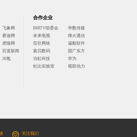
合作企业
飞象网
BIRTV组委会
华数传媒
赛迪网
未来电视
烽火通信
虎嗅网
茁壮网络
诚毅软件
百度新闻
索贝数码
国广东方
36氪
当虹科技
华为
杜比实验室
视联动力
馈
关注我们