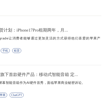
划：iPhone17Pro租期两年，月...
 Upgrade让消费者能够通过更加灵活的方式获得他们喜爱的苹果产
手机
租赁
推出旗下首款硬件产品：移动式智能音箱 定...
出无屏幕智能音箱作为AI硬件首秀，面临苹果商业秘密诉讼。
苹果
ChatGPT