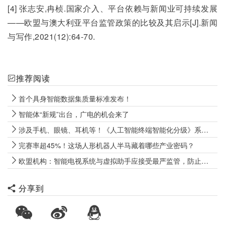
[4] 张志安,冉桢.国家介入、平台依赖与新闻业可持续发展
——欧盟与澳大利亚平台监管政策的比较及其启示[J].新闻
与写作,2021(12):64-70.
推荐阅读
首个具身智能数据集质量标准发布！
智能体“新规”出台，广电的机会来了
涉及手机、眼镜、耳机等！《人工智能终端智能化分级》系列国家标准发布
完赛率超45%！这场人形机器人半马藏着哪些产业密码？
欧盟机构：智能电视系统与虚拟助手应接受最严监管，防止其通过控制用户渠道垄断市场
分享到