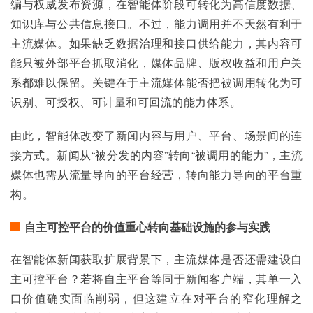
编与权威发布资源，在智能体阶段可转化为高信度数据、
知识库与公共信息接口。不过，能力调用并不天然有利于
主流媒体。如果缺乏数据治理和接口供给能力，其内容可
能只被外部平台抓取消化，媒体品牌、版权收益和用户关
系都难以保留。关键在于主流媒体能否把被调用转化为可
识别、可授权、可计量和可回流的能力体系。
由此，智能体改变了新闻内容与用户、平台、场景间的连
接方式。新闻从“被分发的内容”转向“被调用的能力”，主流
媒体也需从流量导向的平台经营，转向能力导向的平台重
构。
自主可控平台的价值重心转向基础设施的参与实践
在智能体新闻获取扩展背景下，主流媒体是否还需建设自
主可控平台？若将自主平台等同于新闻客户端，其单一入
口价值确实面临削弱，但这建立在对平台的窄化理解之