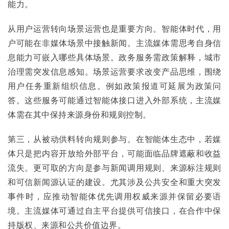
能力。
从用户运营转向场景运营也是重要方向。智能体时代，用
户可能在非媒体场景中接触新闻。主流媒体需思考自身信
息能力可嵌入哪些具体场景。政务服务需政策解释，城市
治理需突发信息感知。场景运营要求改变产品思维，围绕
用户任务重新组织信息。例如政策报道可延展为政策问
答。这些服务可能通过智能体接口进入外部系统，主流媒
体需在其中保持来源身份和规则控制。
第三，从被动供料转向规则参与。在智能体生态中，若媒
体只是把内容开放给外部平台，可能面临品牌遮蔽和收益
流失。更可取的方向是参与新闻调用规则、来源标注规则
和可信新闻源认证的建设。尤其涉及公共安全和重大突发
事件时，应推动智能体优先调用权威来源并保留必要语
境。主流媒体可通过自主平台提供可信接口，在合作中保
持版权、来源和公共价值边界。