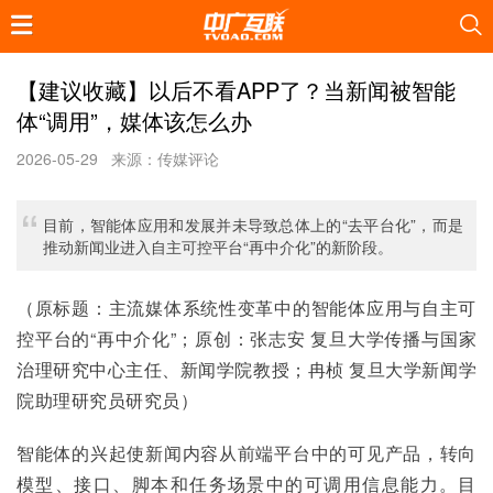
【建议收藏】以后不看APP了？当新闻被智能
体“调用”，媒体该怎么办
2026-05-29
来源：传媒评论
目前，智能体应用和发展并未导致总体上的“去平台化”，而是
推动新闻业进入自主可控平台“再中介化”的新阶段。
（原标题：主流媒体系统性变革中的智能体应用与自主可
控平台的“再中介化”；原创：张志安 复旦大学传播与国家
治理研究中心主任、新闻学院教授；冉桢 复旦大学新闻学
院助理研究员研究员）
智能体的兴起使新闻内容从前端平台中的可见产品，转向
模型、接口、脚本和任务场景中的可调用信息能力。目