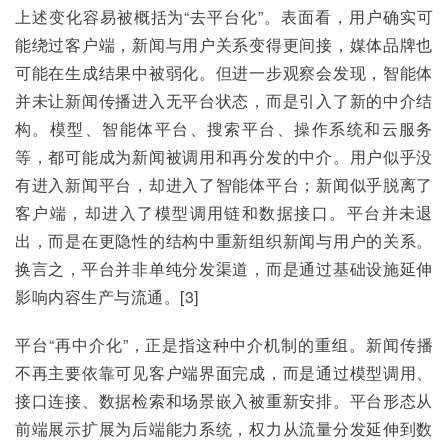
上述变化容易被概括为“去平台化”。表面看，用户确实可
能绕过客户端，新闻与用户关系变得更间接，媒体品牌也
可能在生成结果中被弱化。但进一步观察会发现，智能体
并未让新闻传播进入无平台状态，而是引入了新的中介结
构。模型、智能体平台、搜索平台、操作系统和云服务
等，都可能成为新闻被调用和再分发的中介。用户似乎没
有进入新闻平台，却进入了智能体平台；新闻似乎脱离了
客户端，却进入了模型调用链和数据接口。平台并未退
出，而是在更隐性的结构中重新组织新闻与用户的关系。
换言之，平台并非单纯分发渠道，而是通过基础设施延伸
影响内容生产与流通。[3]
平台“再中介化”，正是指这种中介机制的重组。新闻传播
不再主要依靠可见客户端界面完成，而是通过模型调用、
接口连接、数据检索和场景嵌入被重新安排。平台形态从
前端展示扩展为后端能力系统，权力从流量分发延伸到数