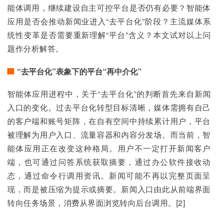
能体调用，继续建设自主可控平台是否仍有必要？智能体
应用是否会推动新闻业进入“去平台化”阶段？主流媒体系
统性变革是否需要重新理解“平台”含义？本文试对以上问
题作分析解答。
“去平台化”表象下的平台“再中介化”
智能体应用进程中，关于“去平台化”的判断首先来自新闻
入口的变化。过去平台化转型目标清晰，媒体需拥有自己
的客户端和账号矩阵，在自有空间中持续累计用户，平台
被理解为用户入口、流量容器和内容分发场。而当前，智
能体应用正在改变这种格局。用户不一定打开新闻客户
端，也可通过问答系统获取摘要，通过办公软件接收动
态，通过命令行调用资讯。新闻可能不再以完整页面呈
现，而是被压缩为提示或摘要。新闻入口由此从前端界面
转向任务场景，消费从界面浏览转向后台调用。[2]