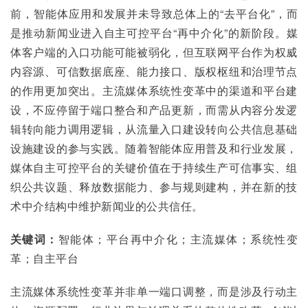
前，智能体应用和发展并未导致总体上的“去平台化”，而
是推动新闻业进入自主可控平台“再中介化”的新阶段。媒
体客户端的入口功能可能被弱化，但互联网平台作为权威
内容源、可信数据底座、能力接口、版权枢纽和治理节点
的作用更加突出。主流媒体系统性变革中的渠道和平台建
设，不应停留于端口整合和产品更新，而需从内容分发逻
辑转向能力调用逻辑，从流量入口建设转向公共信息基础
设施建设的参与实践。随着智能体应用普及和行业发展，
媒体自主可控平台的关键价值在于持续生产可信事实、组
织公共议题、释放数据能力、参与规则建构，并在新的技
术中介结构中维护新闻业的公共信任。
关键词：
智能体；平台再中介化；主流媒体；系统性变
革；自主平台
主流媒体系统性变革并非单一端口调整，而是涉及行动主