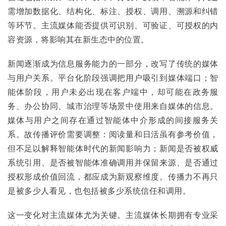
需增加数据化、结构化、标注、授权、调用、溯源和纠错
等环节。主流媒体能否提供可识别、可验证、可授权的内
容资源，将影响其在新生态中的位置。
新闻逐渐成为信息服务能力的一部分，改写了传统的媒体
与用户关系。平台化阶段强调把用户吸引到媒体端口；智
能体阶段，用户未必出现在客户端中，却可能在政务服
务、办公协同、城市治理等场景中使用来自媒体的信息。
媒体与用户之间存在通过智能体中介形成的间接服务关
系。故传播评价需要调整：阅读量和日活虽有参考价值，
但不足以解释智能体时代的新闻影响力；新闻是否被权威
系统引用、是否被智能体准确调用并保留来源、是否通过
授权形成价值回流，都应成为新观察维度。传播力不再只
是被多少人看见，也包括被多少系统信任和调用。
这一变化对主流媒体尤为关键。主流媒体长期拥有专业采