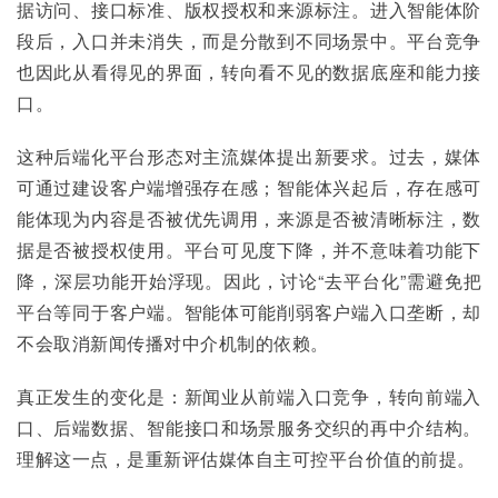
据访问、接口标准、版权授权和来源标注。进入智能体阶
段后，入口并未消失，而是分散到不同场景中。平台竞争
也因此从看得见的界面，转向看不见的数据底座和能力接
口。
这种后端化平台形态对主流媒体提出新要求。过去，媒体
可通过建设客户端增强存在感；智能体兴起后，存在感可
能体现为内容是否被优先调用，来源是否被清晰标注，数
据是否被授权使用。平台可见度下降，并不意味着功能下
降，深层功能开始浮现。因此，讨论“去平台化”需避免把
平台等同于客户端。智能体可能削弱客户端入口垄断，却
不会取消新闻传播对中介机制的依赖。
真正发生的变化是：新闻业从前端入口竞争，转向前端入
口、后端数据、智能接口和场景服务交织的再中介结构。
理解这一点，是重新评估媒体自主可控平台价值的前提。