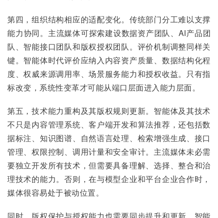
第四，组织结构相应的适配变化。传统部门分工难以支撑
能力协同。主流媒体可探索建设数据资产团队、AI产品团
队、智能接口团队和版权授权团队。评价机制调整同样关
键。智能体时代评价应纳入内容资产质量、数据结构化程
度、权威来源调用率、场景服务能力和授权收益。只有指
标改变，系统性变革才可能从端口层面进入能力层面。
第五，技术能力重构及其版权规则更新。智能体及其技术
不只是内容管理系统、客户端开发和算法推荐，还包括数
据标注、知识图谱、自然语言处理、检索增强生成、接口
管理、权限控制、调用计量和安全审计。主流媒体未必需
要独立开发所有技术，但需要具备理解、选择、整合和治
理技术的能力。否则，在与模型企业和平台企业合作时，
媒体很容易处于被动位置。
同时，版权保护与授权能力也需要同步提升和更新。智能