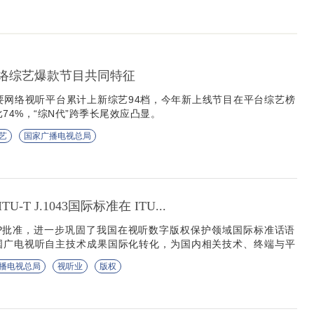
网络综艺爆款节目共同特征
要网络视听平台累计上新综艺94档，今年新上线节目在平台综艺榜
74%，“综N代”跨季长尾效应凸显。
艺
国家广播电视总局
-T J.1043国际标准在 ITU...
AP批准，进一步巩固了我国在视听数字版权保护领域国际标准话语
国广电视听自主技术成果国际化转化，为国内相关技术、终端与平
争提供关键标准支撑。
播电视总局
视听业
版权