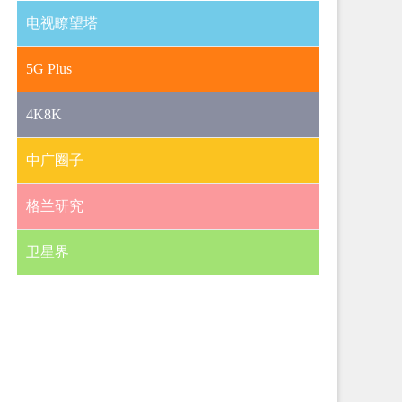
电视瞭望塔
5G Plus
4K8K
中广圈子
格兰研究
卫星界