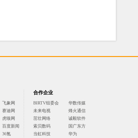
合作企业
飞象网
BIRTV组委会
华数传媒
赛迪网
未来电视
烽火通信
虎嗅网
茁壮网络
诚毅软件
百度新闻
索贝数码
国广东方
36氪
当虹科技
华为