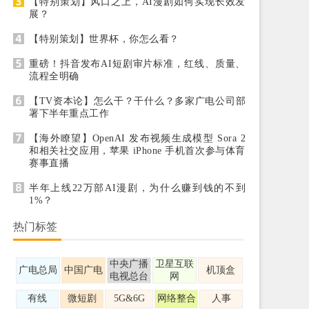
【特别策划】风口之上，AI漫剧如何实现长效发
展？
【特别策划】世界杯，你怎么看？
重磅！抖音发布AI短剧审片标准，红线、质量、
流程全明确
【TV资本论】怎么干？干什么？多家广电公司部
署下半年重点工作
【海外瞭望】OpenAI 发布视频生成模型 Sora 2
和相关社交应用，苹果 iPhone 手机首次参与体育
赛事直播
半年上线22万部AI漫剧，为什么赚到钱的不到
1%？
热门标签
中央广播
卫星互联
广电总局
中国广电
机顶盒
电视总台
网
有线
微短剧
5G&6G
网络整合
人事