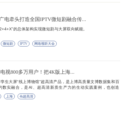
电牵头打造全国IPTV微短剧融合传...
+2+4+X”的总体架构实现微短剧与大屏双向赋能。
微短剧
IPTV
网络视听大会
电视800多万用户！把4K版上海...
孪生大屏“线上博物馆”超高清产品，是上博高质量文博数据集和百
的数实融合，是AI、超高清新质生产力的生动实践案例，也创造
”的新场景。
上海
4k超高清