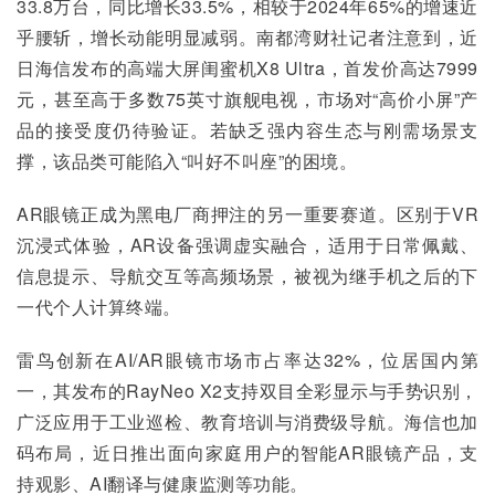
33.8万台，同比增长33.5%，相较于2024年65%的增速近
乎腰斩，增长动能明显减弱。南都湾财社记者注意到，近
日海信发布的高端大屏闺蜜机X8 Ultra，首发价高达7999
元，甚至高于多数75英寸旗舰电视，市场对“高价小屏”产
品的接受度仍待验证。若缺乏强内容生态与刚需场景支
撑，该品类可能陷入“叫好不叫座”的困境。
AR眼镜正成为黑电厂商押注的另一重要赛道。区别于VR
沉浸式体验，AR设备强调虚实融合，适用于日常佩戴、
信息提示、导航交互等高频场景，被视为继手机之后的下
一代个人计算终端。
雷鸟创新在AI/AR眼镜市场市占率达32%，位居国内第
一，其发布的RayNeo X2支持双目全彩显示与手势识别，
广泛应用于工业巡检、教育培训与消费级导航。海信也加
码布局，近日推出面向家庭用户的智能AR眼镜产品，支
持观影、AI翻译与健康监测等功能。