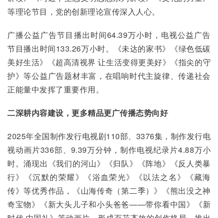
等理论节目，党的创新理论宣传深入人心。
广播公益广告节目播出时间64.39万小时，电视公益广告
节目播出时间133.26万小时。《未达的家书》《绿色低碳 
美好生活》《超高清视界 让生活变得更美好》《指尖的守
护》等公益广告题材丰富，在唱响时代主旋律、传递社会
正能量中发挥了重要作用。
二
深耕内容建设，更多精品更广传播态势向好
2025年全国制作发行电视剧110部、3376集，制作发行电
视动画片336部、9.39万分钟，制作电视纪录片4.88万小
时。涌现出《我们的河山》《归队》《阵地》《反人类暴
行》《沉默的荣耀》《浴血荣光》《以法之名》《藏海
传》等优秀作品，《山海传奇（第二季）》《熊出没之神
奇宝物》《新大头儿子和小头爸爸——带你看中国》《新
时代 中国礼》等动画片，形成百花齐放的创作格局。推出