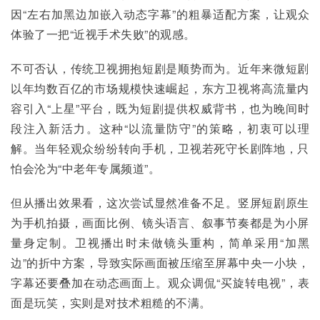
因“左右加黑边加嵌入动态字幕”的粗暴适配方案，让观众
体验了一把“近视手术失败”的观感。
不可否认，传统卫视拥抱短剧是顺势而为。近年来微短剧
以年均数百亿的市场规模快速崛起，东方卫视将高流量内
容引入“上星”平台，既为短剧提供权威背书，也为晚间时
段注入新活力。这种“以流量防守”的策略，初衷可以理
解。当年轻观众纷纷转向手机，卫视若死守长剧阵地，只
怕会沦为“中老年专属频道”。
但从播出效果看，这次尝试显然准备不足。竖屏短剧原生
为手机拍摄，画面比例、镜头语言、叙事节奏都是为小屏
量身定制。卫视播出时未做镜头重构，简单采用“加黑
边”的折中方案，导致实际画面被压缩至屏幕中央一小块，
字幕还要叠加在动态画面上。观众调侃“买旋转电视”，表
面是玩笑，实则是对技术粗糙的不满。