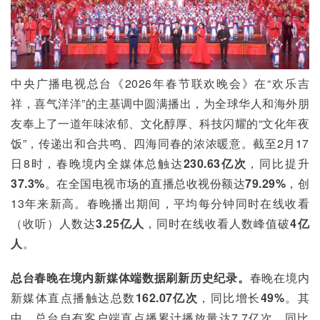
中央广播电视总台《2026年春节联欢晚会》在“欢乐吉
祥，喜气洋洋”的主基调中圆满播出，为全球华人和海外朋
友奉上了一道年味浓郁、文化醇厚、科技闪耀的“文化年夜
饭”，传递出和合共鸣、四海同春的浓浓暖意。截至2月17
日8时，春晚境内全媒体总触达
230.63亿次
，同比提升
37.3%
。在全国电视市场的直播总收视份额达
79.29%
，创
13年来新高。春晚播出期间，平均每分钟同时在线收看
（收听）人数达
3.25亿人
，同时在线收看人数峰值破
4亿
人
。
总台春晚在境内新媒体端数据刷新历史纪录。
春晚在境内
新媒体直点播触达总数
162.07亿次
，同比增长
49%
。其
中，总台自有客户端直点播累计播放量达7.7亿次，同比