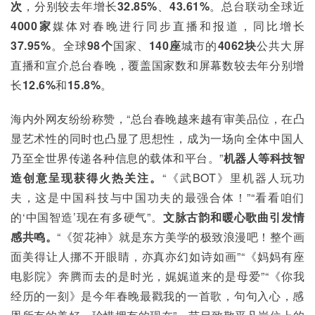
次
，分别较去年增长
32.85%
、
43.61%
。总台联动全球近
4000家
媒体对春晚进行同步直播和报道，同比增长
37.95%
。全球
98个
国家、
140座
城市的
4062块
公共大屏
直播和宣介总台春晚，覆盖国家数和屏幕数较去年分别增
长
12.6%
和
15.8%
。
海内外网友纷纷称赞，“总台春晚越来越有审美品位，在凸
显艺术性的同时也凸显了思想性，成为一场向全体中国人
乃至全世界传递各种信息的载体和平台。”
机器人等科技智
造创意呈现获得火热关注。
“《武BOT》里机器人玩功
夫，这是中国科技与中国功夫的最强合体！”“看看咱们
的‘中国智造’现在有多硬气”。
文脉古韵和暖心歌曲引发情
感共鸣。
“《贺花神》就是东方美学的极致浪漫吧！整个画
面美得让人挪不开眼睛，亦真亦幻如诗如画”“《妈妈有座
电影院》奔腾而去的是时光，娓娓道来的是母爱”“《你我
经历的一刻》是今年春晚最戳我的一首歌，句句入心，感