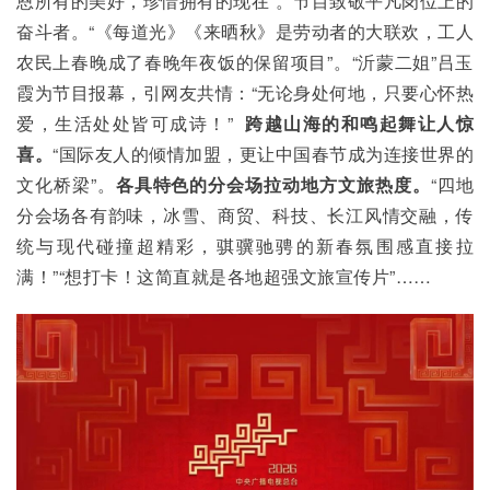
恩所有的美好，珍惜拥有的现在”。节目致敬平凡岗位上的
奋斗者。“《每道光》《来晒秋》是劳动者的大联欢，工人
农民上春晚成了春晚年夜饭的保留项目”。“沂蒙二姐”吕玉
霞为节目报幕，引网友共情：“无论身处何地，只要心怀热
爱，生活处处皆可成诗！” 
 跨越山海的和鸣起舞让人惊
喜。
“国际友人的倾情加盟，更让中国春节成为连接世界的
文化桥梁”。
各具特色的分会场拉动地方文旅热度。
“四地
分会场各有韵味，冰雪、商贸、科技、长江风情交融，传
统与现代碰撞超精彩，骐骥驰骋的新春氛围感直接拉
满！”“想打卡！这简直就是各地超强文旅宣传片”……