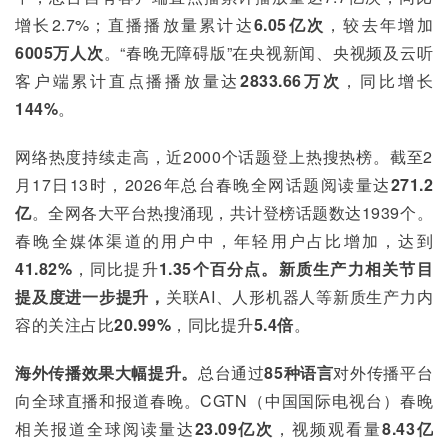
增长2.7%；直播播放量累计达
6.05亿次
，较去年增加
6005万人次
。“春晚无障碍版”在央视新闻、央视频及云听
客户端累计直点播播放量达
2833.66万次
，同比增长
144%
。
网络热度持续走高，近2000个话题登上热搜热榜。截至2
月17日13时，2026年总台春晚全网话题阅读量达
271.2
亿
。全网各大平台热搜涌现，共计登榜话题数达1939个。
春晚全媒体渠道的用户中，年轻用户占比增加，达到
41.82%
，同比提升
1.35个百分点。新质生产力相关节目
提及度进一步提升，
关联AI、人形机器人等新质生产力内
容的关注占比
20.99%
，同比提升
5.4倍
。
海外传播效果大幅提升。
总台通过
85种语言
对外传播平台
向全球直播和报道春晚。CGTN（中国国际电视台）春晚
相关报道全球阅读量达
23.09亿次
，视频观看量
8.43亿