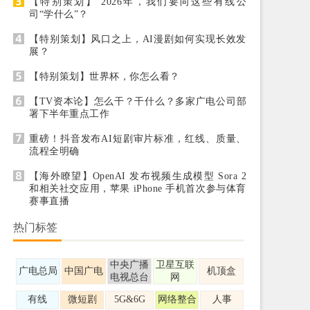
【特别策划】 2026年，我们要向这些有线公
司“学什么”？
【特别策划】风口之上，AI漫剧如何实现长效发
展？
【特别策划】世界杯，你怎么看？
【TV资本论】怎么干？干什么？多家广电公司部
署下半年重点工作
重磅！抖音发布AI短剧审片标准，红线、质量、
流程全明确
【海外瞭望】OpenAI 发布视频生成模型 Sora 2
和相关社交应用，苹果 iPhone 手机首次参与体育
赛事直播
热门标签
中央广播
卫星互联
广电总局
中国广电
机顶盒
电视总台
网
有线
微短剧
5G&6G
网络整合
人事