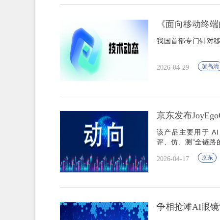
《面向移动终端
我国首部专门针对
超高清
2026-04-29
京东发布JoyEg
该产品主要用于 A
评、仿、测”全链路
京东
2026-04-17
争相抢滩AI眼镜