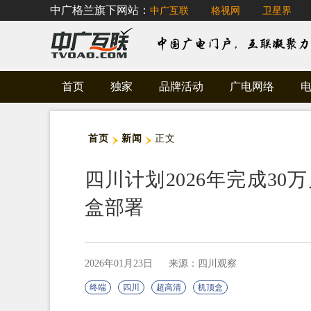
中广格兰旗下网站：
中广互联
格视网
卫星界
首页
独家
品牌活动
广电网络
首页
新闻
正文
四川计划2026年完成3
盒部署
2026年01月23日
来源：四川观察
终端
四川
超高清
机顶盒