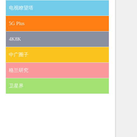
电视瞭望塔
5G Plus
4K8K
中广圈子
格兰研究
卫星界