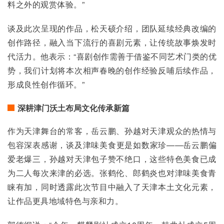
料之外的观赏体验。”
谈及此次呈现的作品，松天硕介绍，团队延续经典改编的
创作路径，融入当下流行的喜剧元素，让传统故事焕发时
代活力。他表示：“喜剧创作需善于借鉴不同艺术门类的优
势，我们计划将本次相声春晚的创作经验反哺后续作品，
形成良性创作循环。”
深耕津门沃土布局文化传承新篇
作为天津舞台的常客，岳云鹏、孙越对天津观众的热情与
包容深表感谢，谈及津味美食更是如数家珍——岳云鹏偏
爱老爆三，孙越对天津包子赞不绝口，这些特色美食已成
为二人每次来津的必选。张鹤伦、郎鹤炎也对津味美食青
睐有加，同时透露此次节目中融入了天津本土文化元素，
让作品更具地域特色与亲和力。