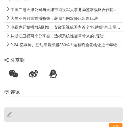
中国广电天津公司与天津市退役军人事务局签署战略合作协议，以“智慧广电+融合服务”全方位融入社会化拥军阵营
大屏不再只靠首播赚钱，暑期台网双播玩出新玩法
电视也开始播放AI剧集，安徽卫视成国内首个“吃螃蟹”的上星卫视
从浙江卫视两个分享会，透视系统性变革带来的“后劲”
2.24 亿刷屏、互动率暴涨超230%！这档晚会凭啥让近半年轻人上头？
分享到
评论
发布