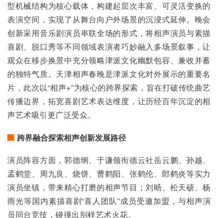
型机械结构为核心载体，构建起层次丰富、可灵活变换的
表演空间，实现了从舞台向户外场景的沉浸式延伸。晚会
创新采用音乐剧演员串联全场的形式，将相声演员与素描
喜剧、脱口秀等不同领域表演者巧妙融入多场景叙事，让
观众在移步换景中充分领略津派文化幽默包容、兼收并蓄
的独特气质。天津相声春晚是津派文化对外展示的重要名
片，此次以“相声+”为核心的跨界探索，旨在打破传统曲艺
传播边界，拓宽喜剧艺术表达维度，让历经百年沉淀的相
声艺术吸引更广泛受众。
跨界融合探索相声创新发展路径
演员阵容方面，郭德纲、于谦领衔德云社岳云鹏、孙越、
孟鹤堂、周九良、烧饼、曹鹤阳、张鹤伦、郎鹤炎等实力
演员坐镇，带来精心打磨的相声节目；刘旸、松天硕、杨
雨光等国内素描喜剧“喜人团队”成员受邀加盟，与相声演
员同台竞技，碰撞出别样艺术火花。