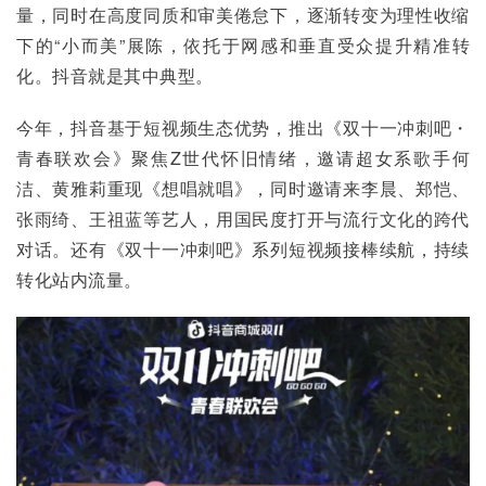
量，同时在高度同质和审美倦怠下，逐渐转变为理性收缩
下的“小而美”展陈，依托于网感和垂直受众提升精准转
化。抖音就是其中典型。
今年，抖音基于短视频生态优势，推出《双十一冲刺吧・
青春联欢会》聚焦Z世代怀旧情绪，邀请超女系歌手何
洁、黄雅莉重现《想唱就唱》，同时邀请来李晨、郑恺、
张雨绮、王祖蓝等艺人，用国民度打开与流行文化的跨代
对话。还有《双十一冲刺吧》系列短视频接棒续航，持续
转化站内流量。