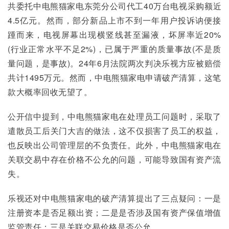
共委托中电熊猫家电东莞分公司代工40万台电视采购额近
4.5亿元。然而，部分新品上市不到一年用户投诉讷便接
踵而来，电视屏幕出现横竖线甚至漏液，坏屏率近20%
(行业正常水平不足2%)，已属于严重的质量事故(不是质
量问题，是事故)。24年6月法院两次判决乐视方应被赔偿
共计1495万元。然而，中电熊猫家电申请破产清算，这笔
款大概率回收无望了。
公开信中提到，中电熊猫家电在处理员工问题时，采取了
遣散员工后关门大吉的做法，这不仅损害了员工的权益，
也反映出公司管理层的不负责任。此外，中电熊猫家电在
关联交易中存在价格不公允的问题，可能导致国有资产流
失。
乐视还对中电熊猫家电的破产清算提出了三点疑问：一是
注册资本是否足额出资；二是是否涉及国有资产保值增值
监管责任；三是关联交易价格是否公允。