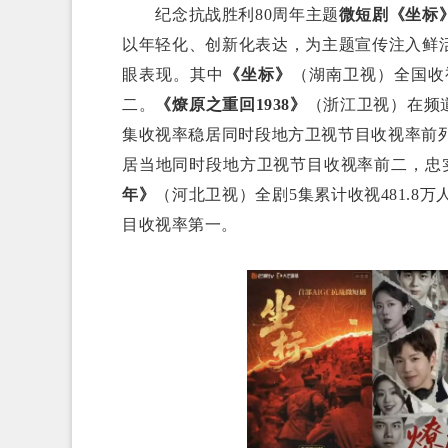
纪念抗战胜利80周年主题
微短剧《坐标
以年轻化、创新化表达，为主题宣传注入鲜
眼表现。其中
《坐标》
（湖南卫视）全国收
二。
《燎原之重回1938》
（浙江卫视）在频道
集收视率稳居同时段地方卫视节目收视率前
居当地同时段地方卫视节目收视率前二，忠实度
年》
（河北卫视）全剧5集累计收视481.8万
目收视率第一。