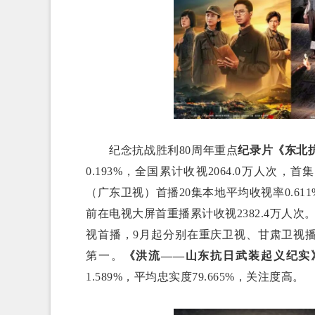
纪念抗战胜利80周年重点
纪录片
《东北
0.193%，全国累计收视2064.0万人次，
（广东卫视）首播20集本地平均收视率0.611
前在电视大屏首重播累计收视2382.4万人次
视首播，9月起分别在重庆卫视、甘肃卫视
第一。
《洪流
——
山东抗日武装起义纪实
1.589%，平均忠实度79.665%，关注度高。