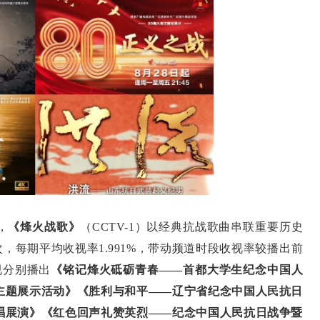
，
《烽火战歌》
（CCTV-1）以经典抗战歌曲串联重要历史
次，每期平均收视率1.991%，带动频道时段收视率较播出前
视分别播出
《铭记烽火砥砺青春——首都大学生纪念中国人
年主题展示活动》《胜利与和平——辽宁省纪念中国人民抗日
合唱展演》《红色回声礼赞英烈——纪念中国人民抗日战争暨