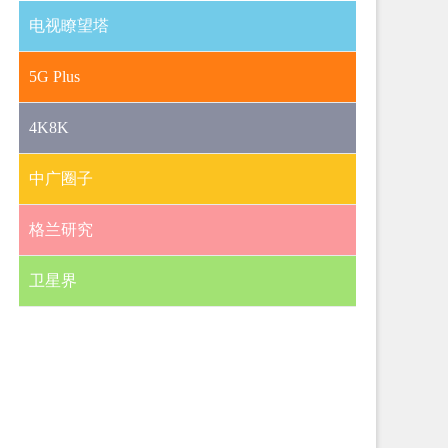
电视瞭望塔
5G Plus
4K8K
中广圈子
格兰研究
卫星界