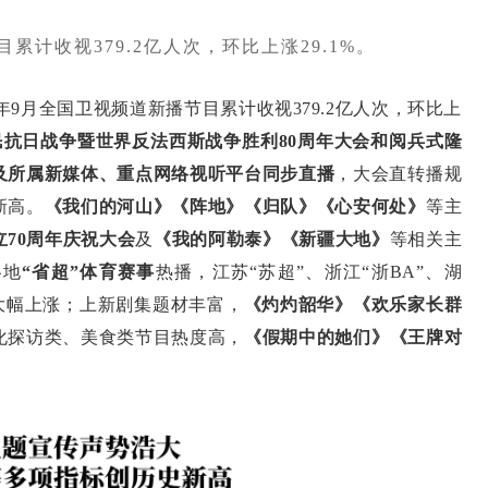
目累计收视379.2亿人次，环比上涨29.1%。
9月全国卫视频道新播节目累计收视379.2亿人次，环比上
民抗日战争暨世界反法西斯战争胜利80周年大会和阅兵式隆
及所属新媒体、重点网络视听平台同步直播
，大会直转播规
新高。
《我们的河山》《阵地》《归队》《心安何处》
等主
70周年庆祝大会
及
《我的阿勒泰》《新疆大地》
等相关主
各地
“省超”体育赛事
热播，江苏“苏超”、浙江“浙BA”、湖
视大幅上涨；上新剧集题材丰富，
《灼灼韶华》《欢乐家长群
化探访类、美食类节目热度高，
《假期中的她们》《王牌对