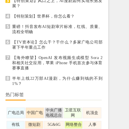
【特别策划】风口之上，AI漫剧如何实现长效发
展？
【特别策划】世界杯，你怎么看？
重磅！抖音发布AI短剧审片标准，红线、质量、
流程全明确
【TV资本论】怎么干？干什么？多家广电公司部
署下半年重点工作
【海外瞭望】OpenAI 发布视频生成模型 Sora 2
和相关社交应用，苹果 iPhone 手机首次参与体育
赛事直播
半年上线22万部AI漫剧，为什么赚到钱的不到
1%？
热门标签
中央广播
卫星互联
广电总局
中国广电
机顶盒
电视总台
网
有线
微短剧
5G&6G
网络整合
人事