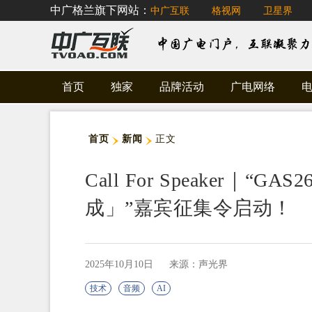
中广格兰旗下网站：
中广互联
格视网
卫星界
首页
独家
品牌活动
广电网络
首页
新闻
正文
Call For Speaker｜“
成」”嘉宾征集令启动！
2025年10月10日
来源：声光界
技术
音频
AI