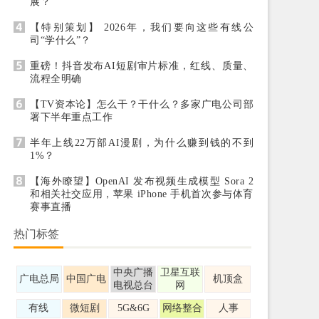
展？
【特别策划】 2026年，我们要向这些有线公
司“学什么”？
重磅！抖音发布AI短剧审片标准，红线、质量、
流程全明确
【TV资本论】怎么干？干什么？多家广电公司部
署下半年重点工作
半年上线22万部AI漫剧，为什么赚到钱的不到
1%？
【海外瞭望】OpenAI 发布视频生成模型 Sora 2
和相关社交应用，苹果 iPhone 手机首次参与体育
赛事直播
热门标签
中央广播
卫星互联
广电总局
中国广电
机顶盒
电视总台
网
有线
微短剧
5G&6G
网络整合
人事