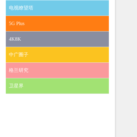
电视瞭望塔
5G Plus
4K8K
中广圈子
格兰研究
卫星界