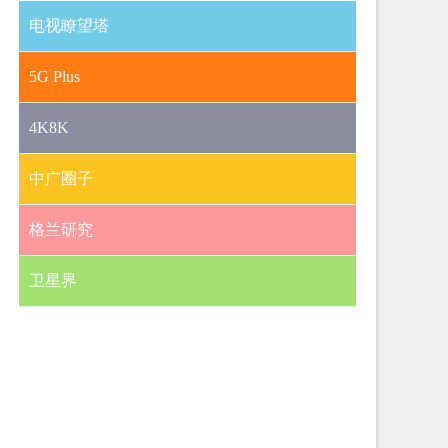
电视瞭望塔
5G Plus
4K8K
中广圈子
格兰研究
卫星界