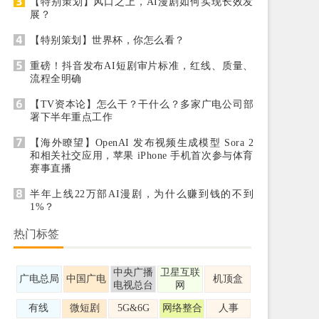
【特别策划】风口之上，AI漫剧如何实现长效发
展？
【特别策划】世界杯，你怎么看？
重磅！抖音发布AI短剧审片标准，红线、质量、
流程全明确
【TV资本论】怎么干？干什么？多家广电公司部
署下半年重点工作
【海外瞭望】OpenAI 发布视频生成模型 Sora 2
和相关社交应用，苹果 iPhone 手机首次参与体育
赛事直播
半年上线22万部AI漫剧，为什么赚到钱的不到
1%？
热门标签
中央广播
卫星互联
广电总局
中国广电
机顶盒
电视总台
网
有线
微短剧
5G&6G
网络整合
人事