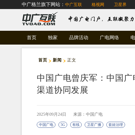
中广格兰旗下网站：
中广互联
格视网
卫星界
首页
独家
品牌活动
广电网络
首页
新闻
正文
中国广电曾庆军：中国广电
渠道协同发展
2025年09月24日
来源：中国广电
中国广电
5G
有线
卫星广播
套娃治理