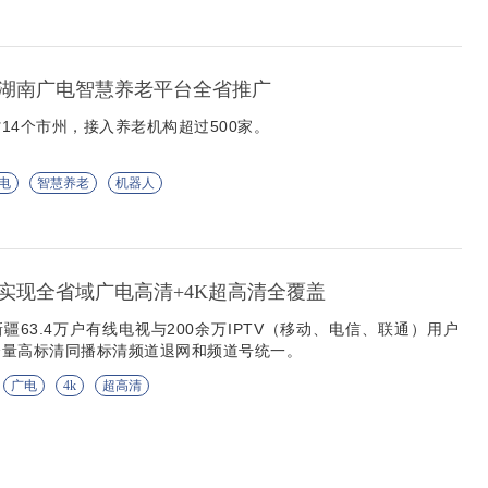
湖南广电智慧养老平台全省推广
14个市州，接入养老机构超过500家。
电
智慧养老
机器人
实现全省域广电高清+4K超高清全覆盖
新疆63.4万户有线电视与200余万IPTV（移动、电信、联通）用户
全量高标清同播标清频道退网和频道号统一。
广电
4k
超高清