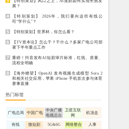
【特别策划】风口之上，AI漫剧如何实现长效发
展？
【特别策划】 2026年，我们要向这些有线公
司“学什么”？
【特别策划】世界杯，你怎么看？
【TV资本论】怎么干？干什么？多家广电公司部
署下半年重点工作
重磅！抖音发布AI短剧审片标准，红线、质量、
流程全明确
【海外瞭望】OpenAI 发布视频生成模型 Sora 2
和相关社交应用，苹果 iPhone 手机首次参与体育
赛事直播
热门标签
中央广播
卫星互联
广电总局
中国广电
机顶盒
电视总台
网
有线
微短剧
5G&6G
网络整合
人事