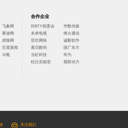
合作企业
飞象网
BIRTV组委会
华数传媒
赛迪网
未来电视
烽火通信
虎嗅网
茁壮网络
诚毅软件
百度新闻
索贝数码
国广东方
36氪
当虹科技
华为
杜比实验室
视联动力
馈
关注我们