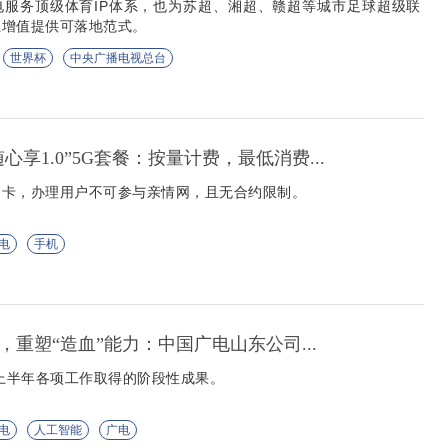
电服务顶级体育IP体系，也为苏超、湘超、赣超等城市足球超级联
业增值提供可落地范式。
世界杯
中央广播电视总台
心享1.0”5G套餐：按量计费，最低消费...
副卡，办理用户不可参与亲情网，且无合约限制。
电
手机
+”，重塑“造血”能力：中国广电山东公司...
年上半年各项工作取得的阶段性成果。
电
人工智能
广电