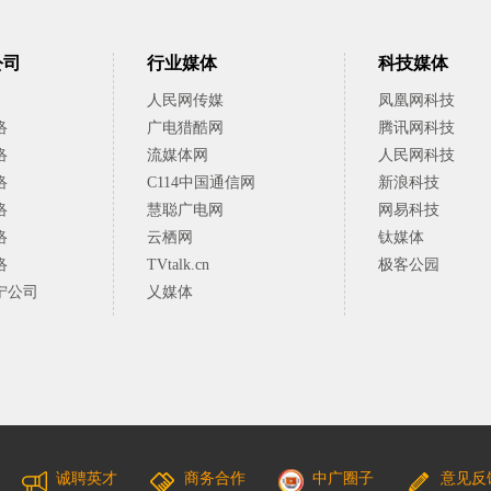
公司
行业媒体
科技媒体
人民网传媒
凤凰网科技
络
广电猎酷网
腾讯网科技
络
流媒体网
人民网科技
络
C114中国通信网
新浪科技
络
慧聪广电网
网易科技
络
云栖网
钛媒体
络
TVtalk.cn
极客公园
宁公司
乂媒体
诚聘英才
商务合作
中广圈子
意见反