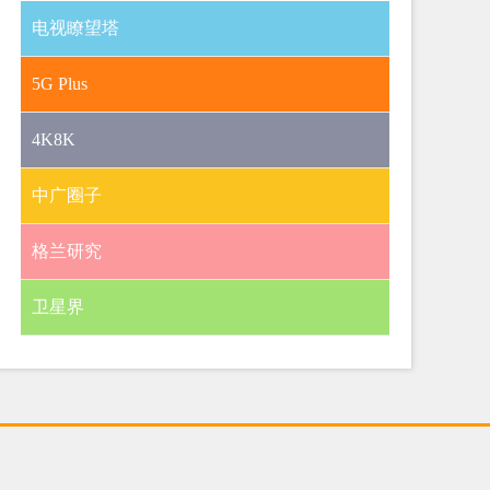
电视瞭望塔
5G Plus
4K8K
中广圈子
格兰研究
卫星界