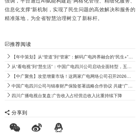
强调，平台通过AI赋能构建起“网格化管理、精细化服务、
信息化支撑”新机制，实现了民生问题的高效解决和服务的
精准落地，为全省智慧治理树立了新标杆。
推荐阅读
【年中策划】从“管道”到“管家”：解码广电跨界融合的“民生+”内生逻辑
从“看电视”到“慧生活”：中国广电四川公司启动全面转型，五篇“大文章”解码下半年作战
【中广聚焦】攻坚增量市场！这两家广电网络公司召开2026半年工作会
中国广电四川公司与锦泰财产保险签署战略合作协议 共建“广电+保险”慧家民生新范式
四川广播电视台复盘:广告收入占经营总收入比重持续下降
分享到