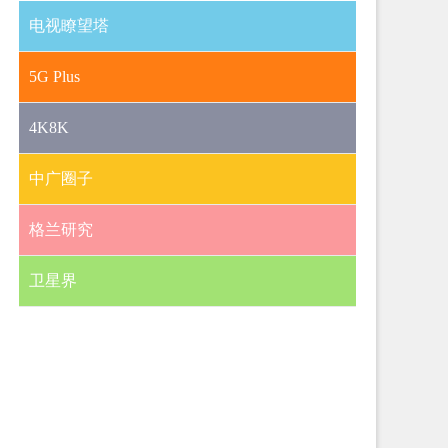
电视瞭望塔
5G Plus
4K8K
中广圈子
格兰研究
卫星界