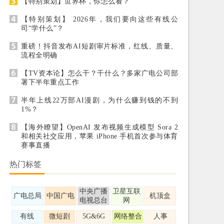
【特别策划】世界杯，你怎么看？
【特别策划】 2026年，我们要向这些有线公
司“学什么”？
重磅！抖音发布AI短剧审片标准，红线、质量、
流程全明确
【TV资本论】怎么干？干什么？多家广电公司部
署下半年重点工作
半年上线22万部AI漫剧，为什么赚到钱的不到
1%？
【海外瞭望】OpenAI 发布视频生成模型 Sora 2
和相关社交应用，苹果 iPhone 手机首次参与体育
赛事直播
热门标签
中央广播
卫星互联
广电总局
中国广电
机顶盒
电视总台
网
有线
微短剧
5G&6G
网络整合
人事