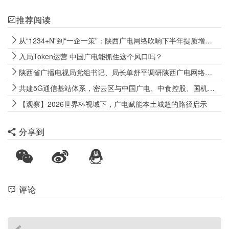
推荐阅读
从“1234+N”到“一企一策”：陕西广电网络吹响下半年提质增效冲锋号
入局Token运营 中国广电能抓住这个风口吗？
陕西省广播电视局党组书记、局长单舒平调研陕西广电网络电视“套娃”收费和操作复杂专项治理成效巩固工作
共建5G通信基站体系，密云区与中国广电、中食控股、国机数科签署战略合作协议
【观察】2026世界杯视域下，广电赋能本土城超的路径启示
分享到
评论