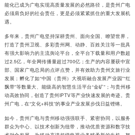
能化已成为广电实现高质量发展的必然路径，是贵州广电
必须肩负好的社会责任，更是必须紧紧抓住的重大发展机
遇。
多年来，贵州广电坚持深耕贵州、面向全国、瞭望世界，
打造了贵州卫视、多彩贵州网、动静、百姓关注等一批具
有强大影响力的主流舆论平台，全平台下载量和用户数超
过2.5亿，年全网传播量超过700亿；生产的内容屡获中宣
部、国家广电总局的点评点赞，并有效助力贵州文旅行业
发展；孵化了如“中国（贵州）大视听融合发展产业园”“红
飘带”等数量大、能级高的智慧生活平台“金矿”；与贵州移
动高效协同，创造了贵州IPTV等产业快速发展的奇迹。贵
州广电，在“文化+科技”的事业产业发展步伐日益铿锵。
如今，贵州广电与贵州移动强强联手、紧密协同，以服务
群众为中心、以技术创新为纽带，推动优质资源和数字技
术融合发展，为移动高清超级电视业务赋予新的生机，努